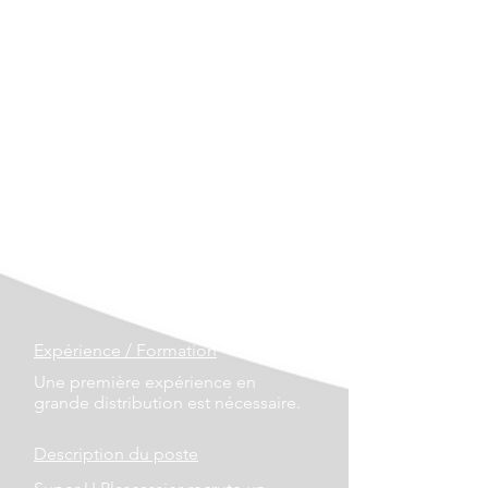
Lieu
Grasse
Type de contrat
CDI
Temps de travail
Temps plein 36h45
Prérequis
Expérience / Formation
Une première expérience en
grande distribution est nécessaire.
Description du poste