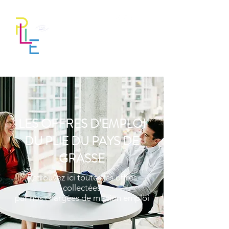
LES OFFRES D'EMPLOI
DU PLIE DU PAYS DE
GRASSE
Retrouvez ici toutes les offres
collectées
par nos chargées de mission emploi