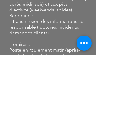
après-midi, soir) et aux pics
d’activité (week-ends, soldes).
Reporting :
- Transmission des informations au
responsable (ruptures, incidents,
demandes clients).
Horaires :
Poste en roulement matin/après-
midi. Au plus tôt 5h, au plus tard
19h30.
Rémunération :
2 200,00 €
Télécharger l'offre en PDF
Intéressé par cette offre ? Remplissez
le formulaire ci-dessous, joignez votre
CV
et cliquez sur POSTULER !