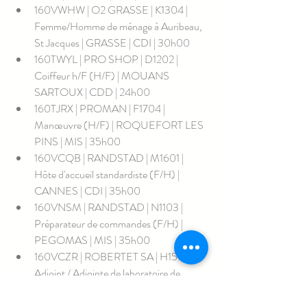
160VWHW | O2 GRASSE | K1304 | 
Femme/Homme de ménage à Auribeau, 
St Jacques | GRASSE | CDI | 30h00
160TWYL | PRO SHOP | D1202 | 
Coiffeur h/F (H/F) | MOUANS 
SARTOUX | CDD | 24h00
160TJRX | PROMAN | F1704 | 
Manœuvre (H/F) | ROQUEFORT LES 
PINS | MIS | 35h00
160VCQB | RANDSTAD | M1601 | 
Hôte d'accueil standardiste (F/H) | 
CANNES | CDI | 35h00
160VNSM | RANDSTAD | N1103 | 
Préparateur de commandes (F/H) | 
PEGOMAS | MIS | 35h00
160VCZR | ROBERTET SA | H1501 | 
Adjoint / Adjointe de laboratoire de 
contrôle en industrie | GRASSE | CDI | 
37h10