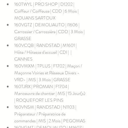
160TWYL | PRO SHOP | D1202 | 
Coiffeur / Coiffeuse | CDD | 6 Mois | 
MOUANS SARTOUX
160VGTZ | DEMOLIAUTO | I1606 | 
Carrossier / Carrossière | CDD | 3 Mois | 
GRASSE
160VCQB | RANDSTAD | M1601 | 
Hôte / Hôtesse d'accueil | CDI |  | 
CANNES
160VMXM | TPLUS | F1702 | Maçon / 
Maçonne Voiries et Réseaux Divers -
VRD- | MIS | 3 Mois | GRASSE
160TJRX | PROMAN | F1704 | 
Manoeuvre de chantier | MIS | 15 Jour(s) 
| ROQUEFORT LES PINS
160VNSM | RANDSTAD | N1103 | 
Préparateur / Préparatrice de 
commandes | MIS | 2 Mois | PEGOMAS
160VGMT | DEMOLIAUTO | M1607 | 