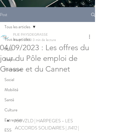
Post
Tous les articles
PLIE PAYSDEGRASSE
Tous les articles
4 sept. 2023
3 min de lecture
04/09/2023 : Les offres du
PLIE
jour du Pôle emploi de
Emploi
Grasse et du Cannet
Formation
Social
Mobilité
Santé
Culture
Entreprise
160VZLD | HARPEGES - LES 
ACCORDS SOLIDAIRES | J1412 | 
ESS