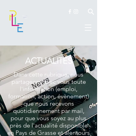
ACTUALITES
Dans cette rubrique, nous
partageons avec vous toute
l'information (emploi,
formation, action, évènement)
que nous recevons
quotidiennement par mail,
pour que vous soyez au plus
près de l'actualité disponible
en Pays de Grasse et alentours