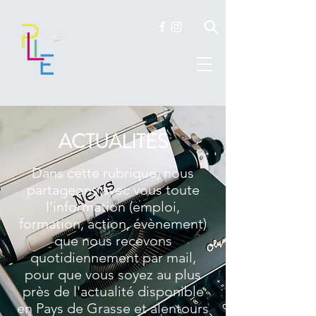
ACTUALITES
Dans cette rubrique, nous
partageons avec vous toute
l'information (emploi,
formation, action, évènement)
que nous recevons
quotidiennement par mail,
pour que vous soyez au plus
près de l'actualité disponible
en Pays de Grasse et alentours