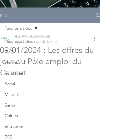
Post
Tous les articles
PLIE PAYSDEGRASSE
Tous les articles
9 janv. 2024
1 min de lecture
09/01/2024 : Les offres du
PLIE
jour du Pôle emploi du
Emploi
Cannet
Formation
Social
Mobilité
Santé
Culture
Entreprise
ESS