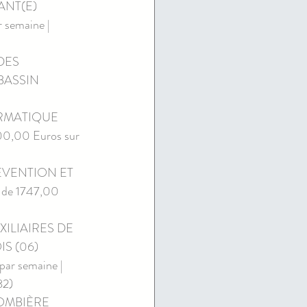
ANT(E) 
semaine | 
DES 
 BASSIN 
ORMATIQUE 
00,00 Euros sur 
ÉVENTION ET 
 de 1747,00 
XILIAIRES DE 
OIS (06)
r semaine | 
82)
LOMBIÈRE 