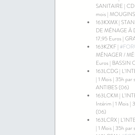
SANITAIRE | CDI 
mois | MOUGINS
163KXMX | STAN
DE MÉNAGE À DOMI
17,95 Euros | GR
163KZKF | 
#FOR
MÉNAGER / MÉNAGÈ
Euros | BASSIN
163LCDG | L'IN
| 1 Mois | 35h par
ANTIBES (06)
163LCKM | L'IN
Intérim | 1 Mois |
(06)
163LCRX | L'INT
| 1 Mois | 35h pa