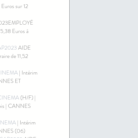
Euros sur 12 
2023EMPLOYÉ 
5,38 Euros à 
P2023
 AIDE 
re de 11,52 
CINEMA
 | Intérim 
CANNES ET 
CINEMA
 (H/F) | 
 mois | CANNES 
INEMA
 | Intérim 
 CANNES (06)