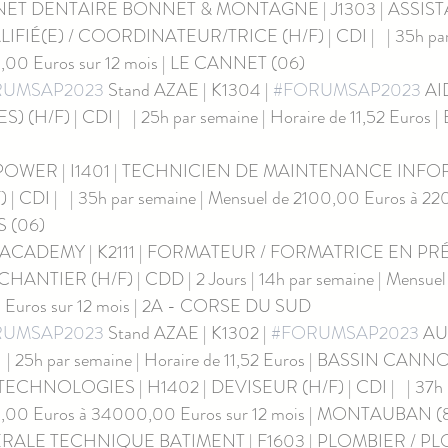
INET DENTAIRE BONNET & MONTAGNE | J1303 | ASSIST
IÉ(E) / COORDINATEUR/TRICE (H/F) | CDI |   | 35h par 
,00 Euros sur 12 mois | LE CANNET (06)
RUMSAP2023
 Stand AZAE | K1304 | 
#FORUMSAP2023
 AI
H/F) | CDI |   | 25h par semaine | Horaire de 11,52 Euros |
POWER | I1401 | TECHNICIEN DE MAINTENANCE INF
| CDI |   | 35h par semaine | Mensuel de 2100,00 Euros à 22
S (06)
 ACADEMY | K2111 | FORMATEUR / FORMATRICE EN PR
NTIER (H/F) | CDD | 2 Jours | 14h par semaine | Mensuel
 Euros sur 12 mois | 2A - CORSE DU SUD
RUMSAP2023
 Stand AZAE | K1302 | 
#FORUMSAP2023
 AU
   | 25h par semaine | Horaire de 11,52 Euros | BASSIN CANN
ECHNOLOGIES | H1402 | DEVISEUR (H/F) | CDI |   | 37h pa
,00 Euros à 34000,00 Euros sur 12 mois | MONTAUBAN (
ERALE TECHNIQUE BATIMENT | F1603 | PLOMBIER / P