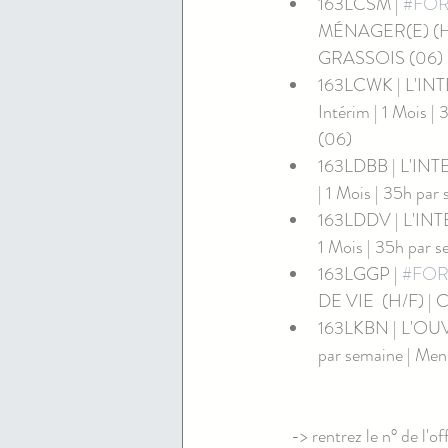
163LCSM | 
#FO
MÉNAGER(E) (H/F)
GRASSOIS (06)
163LCWK | L'IN
Intérim | 1 Mois |
(06)
163LDBB | L'IN
| 1 Mois | 35h pa
163LDDV | L'INT
1 Mois | 35h par 
163LGGP | 
#FOR
DE VIE  (H/F) | C
163LKBN | L'OUV
par semaine | M
-> rentrez le n° de l'o