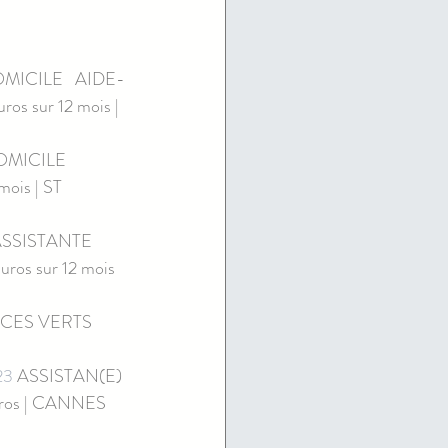
MICILE   AIDE-
os sur 12 mois | 
               
mois | ST 
ASSISTANTE 
ros sur 12 mois 
ES VERTS     
23
 ASSISTAN(E) 
uros | CANNES 