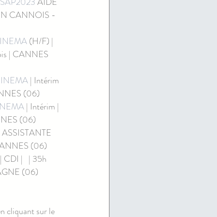
SAP2023
 AIDE 
ASSIN CANNOIS -
CINEMA
 (H/F) | 
 mois | CANNES 
CINEMA
 | Intérim 
 CANNES (06)
INEMA
 | Intérim | 
CANNES (06)
 ASSISTANTE 
 | CANNES (06)
I |   | 35h 
IAGNE (06)
n cliquant sur le 