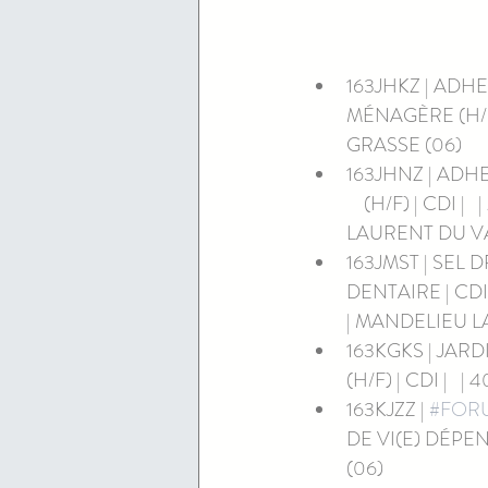
163JHKZ | ADH
MÉNAGÈRE (H/F) | 
GRASSE (06)
163JHNZ | ADHEO
    (H/F) | CDI | 
LAURENT DU VA
163JMST | SEL 
DENTAIRE | CDI | 
| MANDELIEU L
163KGKS | JARD
(H/F) | CDI |   | 
163KJZZ | 
#FOR
DE VI(E) DÉPENDA
(06)