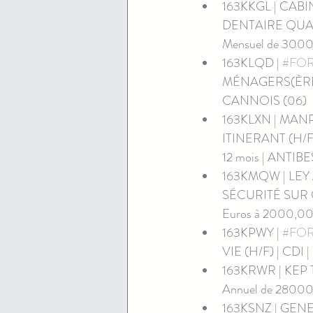
163KKGL | CAB
DENTAIRE QUALIF
Mensuel de 3000
163KLQD | 
#FO
MÉNAGERS(ÈRES) (
CANNOIS (06)
163KLXN | MAN
ITINERANT (H/F) 
12 mois | ANTIBE
163KMQW | LEY
SÉCURITÉ SUR CHA
Euros à 2000,00
163KPWY | 
#FO
VIE (H/F) | CDI |
163KRWR | KEP T
Annuel de 28000
163KSNZ | GEN