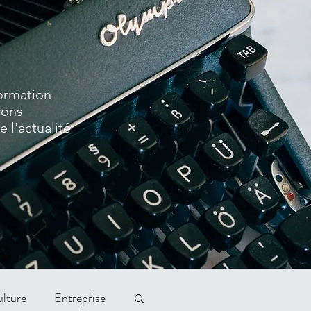
formation
vons
 l'actualité
lture
Entreprise