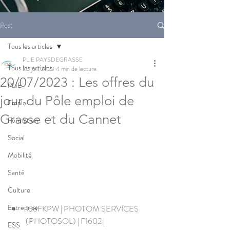
Post
Tous les articles
PLIE PAYSDEGRASSE
Tous les articles
20 juil. 2023
4 min de lecture
20/07/2023 : Les offres du
PLIE
jour du Pôle emploi de
Emploi
Grasse et du Cannet
Formation
Social
Mobilité
Santé
Culture
Entreprise
158FKPW | PHOTOM SERVICES 
(PHOTOSOL) | F1602 | 
ESS