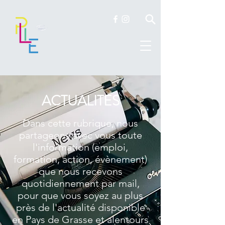
ACTUALITES
Dans cette rubrique, nous
partageons avec vous toute
l'information (emploi,
formation, action, évènement)
que nous recevons
quotidiennement par mail,
pour que vous soyez au plus
près de l'actualité disponible
en Pays de Grasse et alentours