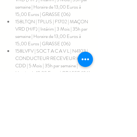
semaine | Horaire de 13,00 Euros à 
15,00 Euros | GRASSE (06)
158LTQN | TPLUS | F1702 | MAÇON 
VRD (H/F) | Intérim | 3 Mois | 35h par 
semaine | Horaire de 13,00 Euros à 
15,00 Euros | GRASSE (06)
158LVFV | SOC T A C A V L | N4103 | 
CONDUCTEUR RECEVEUR H/F | 
CDD | 5 Mois | 35h par semaine | 
Horaire de 12,88 Euros | GRASSE (06)
158LVQC | ETABLISSEMENTS 
PEREZ | I1402 | TECHNICIEN / 
TECHNICIENNE EN 
ÉLECTROMÉNAGER     (H/F) | CDI |  
| 35h par semaine | selon expérience | 
GRASSE (06)
158MBTS | INTERMARCHE | D1507 | 
EMPLOYÉ / EMPLOYÉE DE 