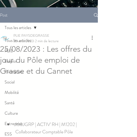
Post
Tous les articles
PLIE PAYSDEGRASSE
Tous les articles
25 août 2023
2 min de lecture
25/08/2023 : Les offres du
PLIE
jour du Pôle emploi de
Emploi
Grasse et du Cannet
Formation
Social
Mobilité
Santé
Culture
Entreprise
160JGRP | ACTIV' RH | M1202 | 
Collaborateur Comptable Pôle 
ESS