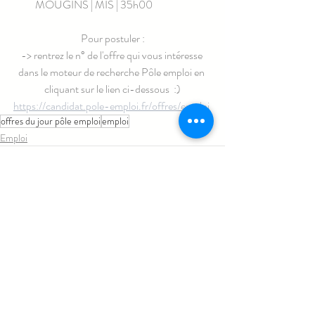
MOUGINS | MIS | 35h00
Pour postuler :
-> rentrez le n° de l'offre qui vous intéresse 
dans le moteur de recherche Pôle emploi en 
cliquant sur le lien ci-dessous  :)
https://candidat.pole-emploi.fr/offres/emploi
offres du jour pôle emploi
emploi
Emploi
Posts similaires
Voir tout