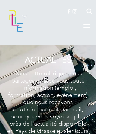
ACTUALITES
Dans cette rubrique, nous
partageons avec vous toute
l'information (emploi,
formation, action, évènement)
que nous recevons
quotidiennement par mail,
pour que vous soyez au plus
près de l'actualité disponible
en Pays de Grasse et alentours