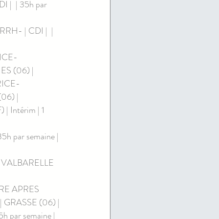
  | 35h par 
- | CDI |  | 
ICE-
S (06) | 
RICE-
6) | 
ntérim | 1 
h par semaine | 
- VALBARELLE 
RE APRES 
| GRASSE (06) | 
 par semaine | 