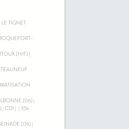
LE TIGNET 
/ ROQUEFORT-
UX (H/F) | 
HATEAUNEUF 
IMATISATION 
VALBONNE (06) | 
DI |  | 35h 
MEINADE (06) | 