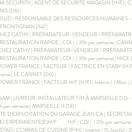
A SECURITY | AGENT DE SECURITE MAGASIN (H/F) | CDI |
AS (06) | 
RISUD | RESPONSABLE DES RESSOURCES HUMAINES -RRH
 | FRONTIGNAN (34) | 
 CHEZ CATHY | PRÉPARATEUR-VENDEUR / PRÉPARATR
STAURATION RAPIDE | CDI |  | 35h par semaine | CANNE
 CHEZ CATHY | PRÉPARATEUR-VENDEUR / PRÉPARAT
TAURATION RAPIDE | CDI |  | 35h par semaine | NICE (0
OWER FRANCE | FACTEUR / FACTRICE EN STABY (H/F) | I
emaine | LE CANNET (06) | 
WER FRANCE | FACTEUR H/F (H/F) | Intérim | 1 Mois | 35
SAM | LIVREUR-INSTALLATEUR F/H À MARSEILLE (13) 
5h par semaine | MARSEILLE 11 (13) | 
IETE D'EXPLOITATION DU GARAGE JEAN CA | SECRETAI
XPERIMENTE(E)H/F         H/F | CDI |  | 35h par semaine 
AD | COMMIS DE CUISINE (F/H) | Intérim | 15 Jour(s) | 35h