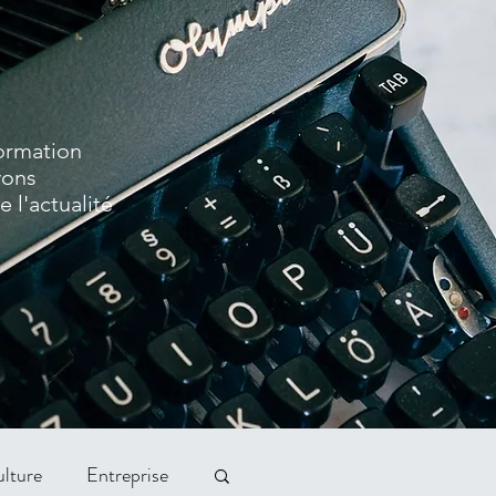
formation
vons
 l'actualité
lture
Entreprise