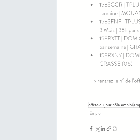
158SGCR | TPLUS
semaine | MOUA
158SFNF | TPLU
3 Mois | 35h pa
158RXTT | DOMI
par semaine | GR
158RXNY | DOMIC
GRASSE (06)
-> rentrez le n° de l'o
offres du jour pôle emploi
emp
Emploi