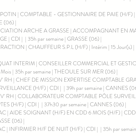
 POTIN | COMPTABLE - GESTIONNAIRE DE PAIE (H/F) | CDI
 (06) | 
SOCIATION ARCHE A GRASSE | ACCOMPAGNANT EN M
 | CDI |  | 35h par semaine | GRASSE (06) | 
CTION | CHAUFFEUR S.P.L (H/F) | Intérim | 15 Jour(s) | 
QUAT INTERIM | CONSEILLER COMMERCIAL ET GESTI
| 6 Mois | 35h par semaine | THEOULE SUR MER (06) | 
IV' RH | CHEF DE MISSION EXPERTISE COMPTABLE GR
ILLANCE (H/F) | CDI |  | 39h par semaine | CANNES (06)
IV' RH | COLLABORATEUR COMPTABLE PÔLE SURVEIL
(H/F) | CDI |  | 37h30 par semaine | CANNES (06) | 
 | AIDE SOIGNANT (H/F) EN CDD 6 MOIS (H/F) | CDD | 
ASSE (06) | 
 | INFIRMIER H/F DE NUIT (H/F) | CDI |  | 35h par semai