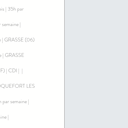
 | 35h par 
semaine | 
 | GRASSE (06) 
e | GRASSE 
 CDI |  | 
| ROQUEFORT LES 
ar semaine | 
ne | 