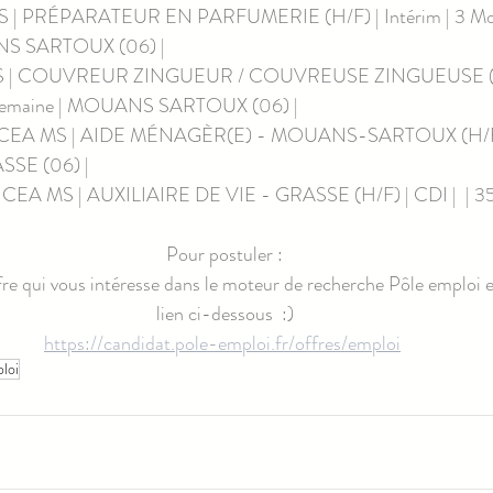
 | PRÉPARATEUR EN PARFUMERIE (H/F) | Intérim | 3 Mois
NS SARTOUX (06) | 
S | COUVREUR ZINGUEUR / COUVREUSE ZINGUEUSE (H/F)
r semaine | MOUANS SARTOUX (06) | 
CEA MS | AIDE MÉNAGÈR(E) - MOUANS-SARTOUX (H/F) | 
ASSE (06) | 
EA MS | AUXILIAIRE DE VIE - GRASSE (H/F) | CDI |  | 35h 
Pour postuler :
ffre qui vous intéresse dans le moteur de recherche Pôle emploi e
lien ci-dessous  :)
https://candidat.pole-emploi.fr/offres/emploi
loi