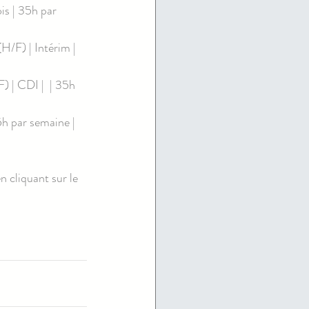
 | 35h par 
 | Intérim | 
CDI |  | 35h 
par semaine | 
n cliquant sur le 