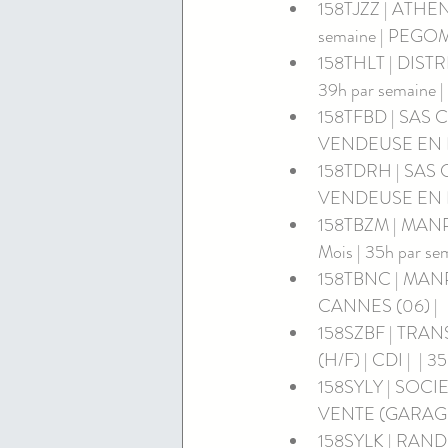
158TJZZ | ATHEN
semaine | PEGOM
158THLT | DIST
39h par semaine
158TFBD | SAS
VENDEUSE EN RE
158TDRH | SAS
VENDEUSE EN RES
158TBZM | MANP
Mois | 35h par s
158TBNC | MANPO
CANNES (06) | 
158SZBF | TRAN
(H/F) | CDI |  | 3
158SYLY | SOC
VENTE (GARAGE) E
158SYLK | RANDST