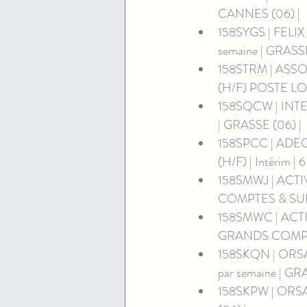
CANNES (06) | 
158SYGS | FELIX
semaine | GRASSE
158STRM | AS
(H/F) POSTE LOGE
158SQCW | INTERA
| GRASSE (06) | 
158SPCC | ADE
(H/F) | Intérim 
158SMWJ | ACT
COMPTES & SURVE
158SMWC | ACT
GRANDS COMPTES 
158SKQN | ORSAC
par semaine | GR
158SKPW | ORSAC