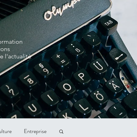
formation
vons
 l'actualité
lture
Entreprise