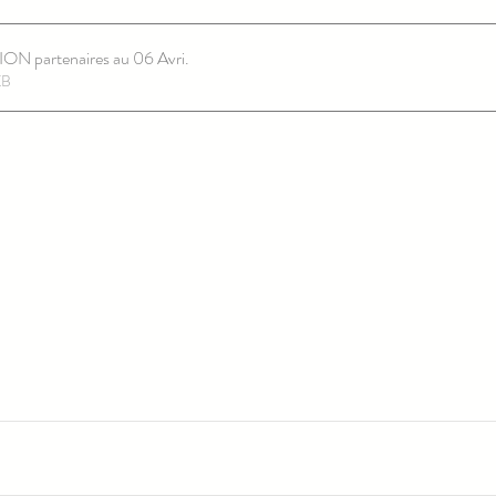
Le FIL FORMATION partenaires au 06 Avri
.
85KB