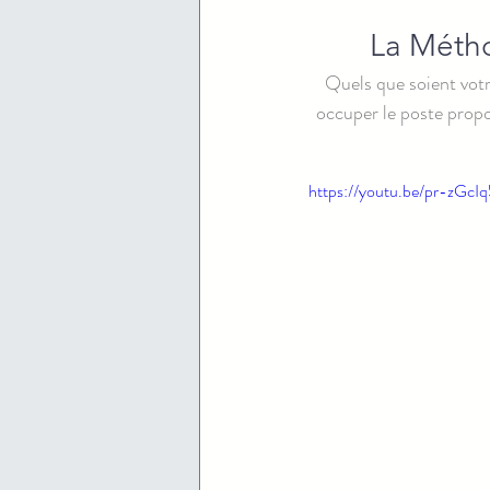
La Métho
Quels que soient votr
occuper le poste propo
https://youtu.be/pr-zGc