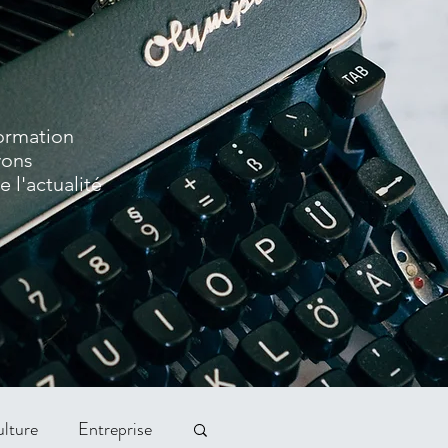
formation
vons
 l'actualité
lture
Entreprise