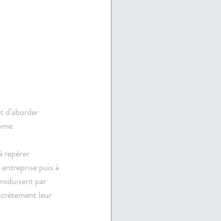
 d’aborder 
lôme.
à repérer 
 entreprise puis à 
produisent par 
ncrètement leur 