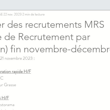
SE
22 nov. 2023
2 min de lecture
er des recrutements MRS
 de Recrutement par
on) fin novembre-décembr
u 21 novembre 2023 :
ration rapide H/F
FC
ur Grasse
é H/F
astorama