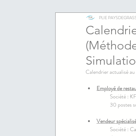
ESS
emploi
PLIE PAYSDEGRAS
Calendri
(Méthode
Simulati
Calendrier actualisé a
Employé de restau
Société : K
30 postes s
Vendeur spécialis
Société : C