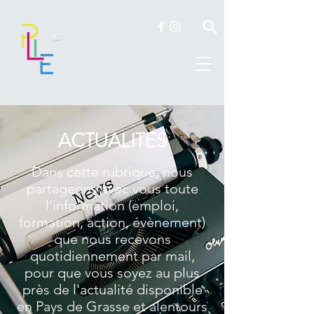
ACTUALITES
Dans cette rubrique, nous
partageons avec vous toute
l'information (emploi,
formation, action, évènement)
que nous recevons
quotidiennement par mail,
pour que vous soyez au plus
près de l'actualité disponible
en Pays de Grasse et alentours