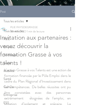
Post
Tous les articles
PLIE PAYSDEGRASSE
Tous les articles
23 mars 2022
1 min de lecture
Invitation aux partenaires :
PLIE
venez découvrir la
Emploi
formation Grasse à vos
Formation
talents !
Social
L’action Grasse à vos Talents est une action de 
Mobilité
formation financée par le Pôle Emploi dans le 
Santé
cadre du Plan Régional d’Investissement dans 
les Compétences. De belles réussites ont pu 
Culture
être constatées avec des personnes 
Entreprise
extrêmement  éloignées de l’emploi, en 
ESS
situation d’isolement et précaire. La 