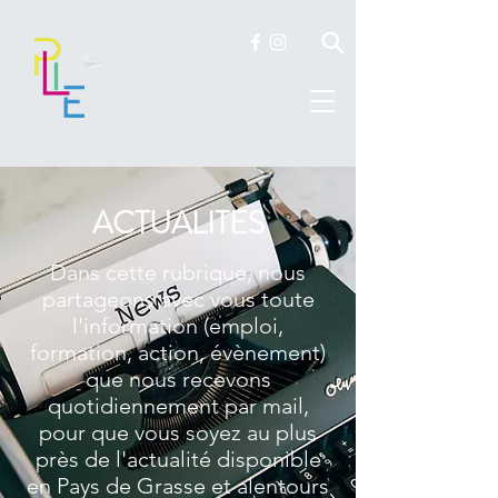
ACTUALITES
Dans cette rubrique, nous
partageons avec vous toute
l'information (emploi,
formation, action, évènement)
que nous recevons
quotidiennement par mail,
pour que vous soyez au plus
près de l'actualité disponible
en Pays de Grasse et alentours