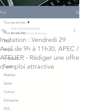
Post
Tous les articles
PLIE PAYSDEGRASSE
Tous les articles
22 mars 2022
1 min de lecture
Invitation : Vendredi 29
PLIE
Avril de 9h à 11h30, APEC /
Emploi
ATELIER - Rédiger une offre
Formation
d’emploi attractive
Social
Mobilité
Santé
Culture
Entreprise
ESS