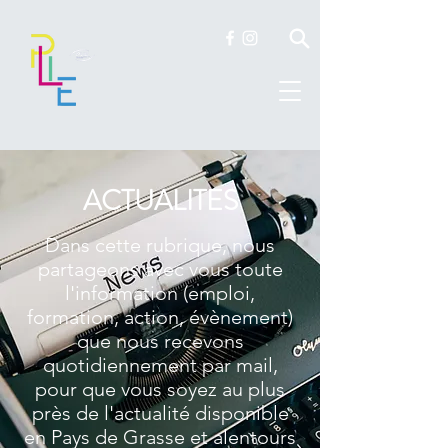
ACTUALITES
Dans cette rubrique, nous
partageons avec vous toute
l'information (emploi,
formation, action, évènement)
que nous recevons
quotidiennement par mail,
pour que vous soyez au plus
près de l'actualité disponible
en Pays de Grasse et alentours