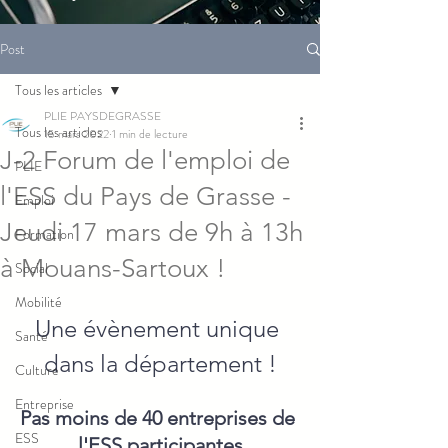
Post
Tous les articles
PLIE PAYSDEGRASSE
Tous les articles
15 mars 2022
1 min de lecture
J-2 Forum de l'emploi de
PLIE
l'ESS du Pays de Grasse -
Emploi
Jeudi 17 mars de 9h à 13h
Formation
à Mouans-Sartoux !
Social
Mobilité
Une évènement unique 
Santé
dans la département !
Culture
Entreprise
Pas moins de 40 entreprises de 
ESS
l'ESS participantes