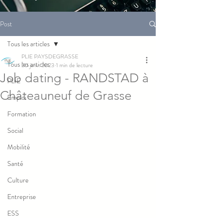
Post
Tous les articles
PLIE PAYSDEGRASSE
Tous les articles
20 janv. 2023
1 min de lecture
Job dating - RANDSTAD à
PLIE
Châteauneuf de Grasse
Emploi
Formation
Social
Mobilité
Santé
Culture
Entreprise
ESS