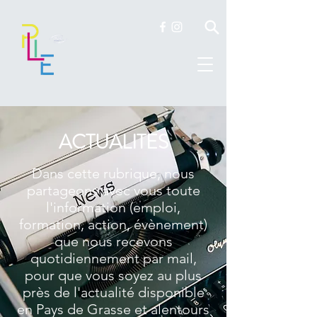
ACTUALITES
Dans cette rubrique, nous
partageons avec vous toute
l'information (emploi,
formation, action, évènement)
que nous recevons
quotidiennement par mail,
pour que vous soyez au plus
près de l'actualité disponible
en Pays de Grasse et alentours