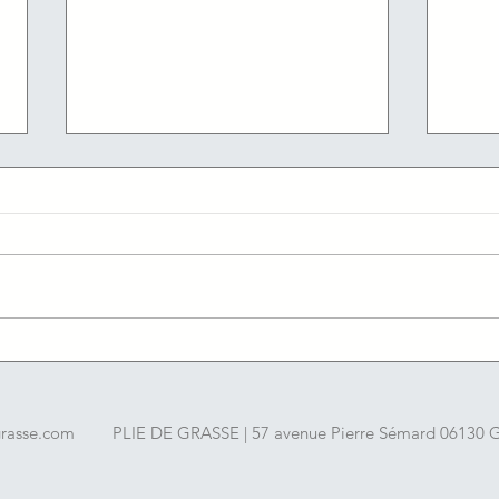
05/08/2026 : Les offres
04/08
d'emploi du jour de l'agence
d'em
France travail du Cannet
Fran
grasse.com
PLIE DE GRASSE | 57 avenue Pierre Sémard 06130 Gr