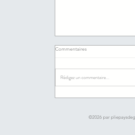
Commentaires
Rédigez un commentaire...
06/08/2026 : Les offres
d'emploi du jour de l'agence
France travail du Cannet
©2026 par pliepaysde