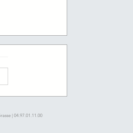
/2026 : Les offres
ploi du jour de l'agence
ce travail du Cannet
asse | 04.97.01.11.00