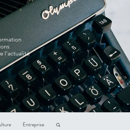
formation
vons
 l'actualité
lture
Entreprise