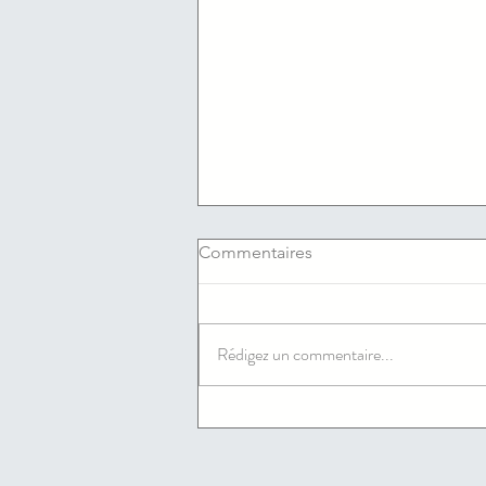
Commentaires
Rédigez un commentaire...
06/08/2026 : Les offres
d'emploi du jour de l'agence
France travail du Cannet