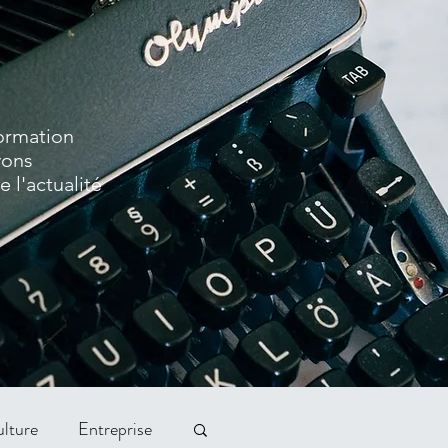
formation
vons
 l'actualité
lture
Entreprise