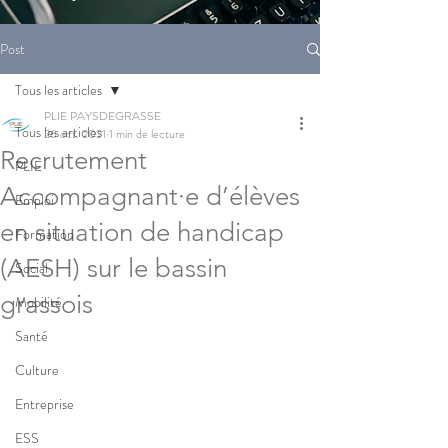
Post
Tous les articles
PLIE PAYSDEGRASSE
Tous les articles
26 oct. 2021
1 min de lecture
Recrutement
PLIE
Accompagnant·e d’élèves
Emploi
en situation de handicap
Formation
(AESH) sur le bassin
Social
grassois
Mobilité
Santé
Culture
Entreprise
ESS