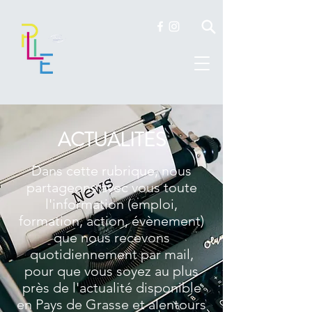
ACTUALITES
Dans cette rubrique, nous
partageons avec vous toute
l'information (emploi,
formation, action, évènement)
que nous recevons
quotidiennement par mail,
pour que vous soyez au plus
près de l'actualité disponible
en Pays de Grasse et alentours