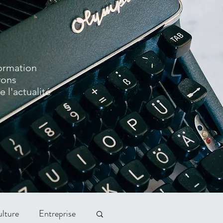
formation
vons
 l'actualité
lture
Entreprise