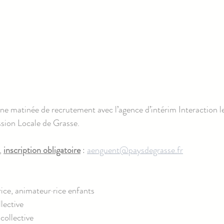
e matinée de recrutement avec l’agence d’intérim Interaction le
ssion Locale de Grasse.
 
inscription obligatoire
 : 
aenguent@paysdegrasse.fr
ce, animateur·rice enfants
lective
collective