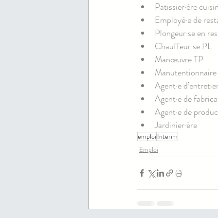
Patissier·ère cuisi
Employé·e de resta
Plongeur·se en res
Chauffeur·se PL
Manœuvre TP
Manutentionnaire
Agent·e d’entretie
Agent·e de fabrica
Agent·e de produc
Jardinier·ère
emploi
Interim
Emploi