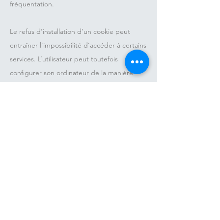
fréquentation.
Le refus d’installation d’un cookie peut
entraîner l’impossibilité d’accéder à certains
services. L’utilisateur peut toutefois
configurer son ordinateur de la manière
suivante, pour refuser l’installation des
cookies :
Sous Internet Explorer
: onglet outil
(pictogramme en forme de rouage en haut
a droite) / options internet. Cliquez sur
Confidentialité et choisissez Bloquer tous les
cookies. Validez sur Ok.
Sous Firefox
: en haut de la fenêtre du
navigateur, cliquez sur le bouton Firefox,
puis aller dans l’onglet Options. Cliquer sur