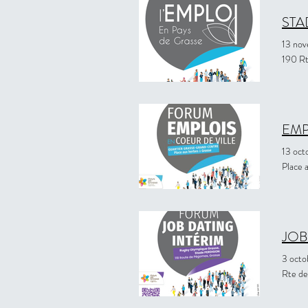
STA
13 no
190 Rt
EMP
13 oct
Place 
JOB
3 oct
Rte de