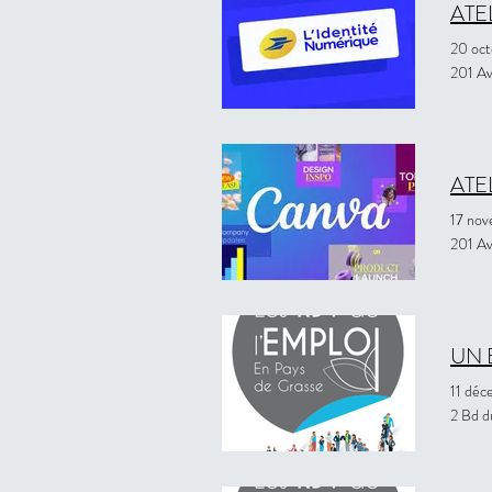
ATE
20 oc
201 Av
ATE
17 no
201 Av
UN 
11 dé
2 Bd d