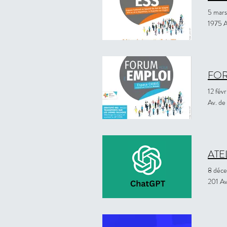
5 mar
1975 A
FOR
12 fév
Av. de
ATE
8 déc
201 Av