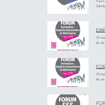
9 avri
344 Av
EMP
25 ma
Av. de
FO
25 ma
Av. de
FOR