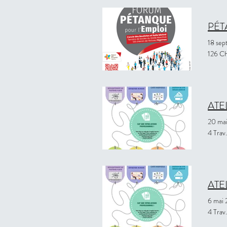
PÉT
18 se
126 Ch
ATE
20 ma
4 Trav
ATE
6 mai
4 Trav