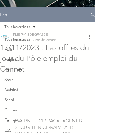
Post
Tous les articles
PLIE PAYSDEGRASSE
Tous les articles
17 nov. 2023
2 min de lecture
17/11/2023 : Les offres du
PLIE
jour du Pôle emploi du
Emploi
Cannet
Formation
Social
Mobilité
Santé
Culture
Entreprise
164TPNL	GIP PACA	AGENT DE 
SECURITE NICE/RAIMBALDI-
ESS