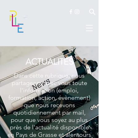
ACTUALITES
Dans cette rubrique, nous
partageons avec vous toute
l'information (emploi,
formation, action, évènement)
que nous recevons
quotidiennement par mail,
pour que vous soyez au plus
près de l'actualité disponible
en Pays de Grasse et alentours