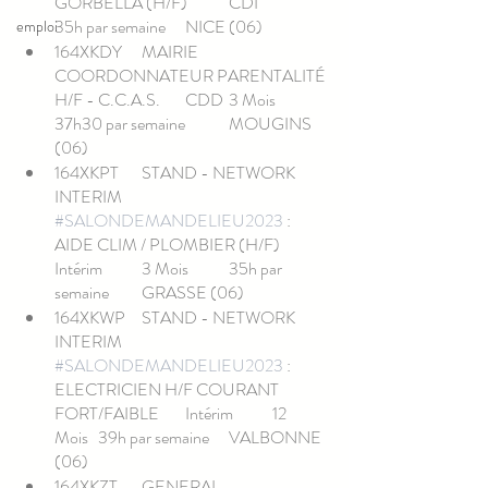
GORBELLA (H/F)	CDI		
35h par semaine	NICE (06)
emploi
164XKDY	MAIRIE	
COORDONNATEUR PARENTALITÉ 
H/F - C.C.A.S.	CDD	3 Mois	
37h30 par semaine	MOUGINS 
(06)
164XKPT	STAND - NETWORK 
INTERIM	
#SALONDEMANDELIEU2023
 : 
AIDE CLIM / PLOMBIER (H/F)	
Intérim	3 Mois	35h par 
semaine	GRASSE (06)
164XKWP	STAND - NETWORK 
INTERIM	
#SALONDEMANDELIEU2023
 : 
ELECTRICIEN H/F COURANT 
FORT/FAIBLE	Intérim	12 
Mois	39h par semaine	VALBONNE 
(06)
164XKZT	GENERAL 