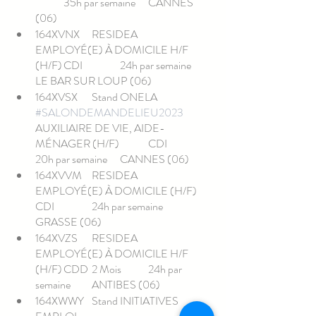
	35h par semaine	CANNES 
(06)
164XVNX	RESIDEA	
EMPLOYÉ(E) À DOMICILE H/F 
(H/F)	CDI		24h par semaine	
LE BAR SUR LOUP (06)
164XVSX	Stand ONELA	
#SALONDEMANDELIEU2023
AUXILIAIRE DE VIE, AIDE-
MÉNAGER (H/F)	CDI		
20h par semaine	CANNES (06)
164XVVM	RESIDEA	
EMPLOYÉ(E) À DOMICILE (H/F)	
CDI		24h par semaine	
GRASSE (06)
164XVZS	RESIDEA	
EMPLOYÉ(E) À DOMICILE H/F 
(H/F)	CDD	2 Mois	24h par 
semaine	ANTIBES (06)
164XWWY	Stand INITIATIVES 