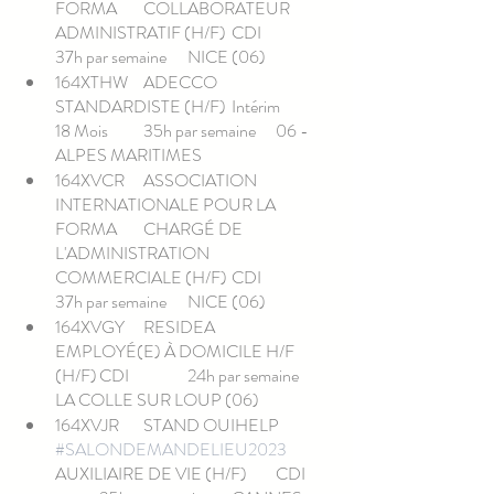
FORMA	COLLABORATEUR 
ADMINISTRATIF (H/F)	CDI		
37h par semaine	NICE (06)
164XTHW	ADECCO	
STANDARDISTE (H/F)	Intérim	
18 Mois	35h par semaine	06 - 
ALPES MARITIMES
164XVCR	ASSOCIATION 
INTERNATIONALE POUR LA 
FORMA	CHARGÉ DE 
L'ADMINISTRATION 
COMMERCIALE (H/F)	CDI		
37h par semaine	NICE (06)
164XVGY	RESIDEA	
EMPLOYÉ(E) À DOMICILE H/F 
(H/F)	CDI		24h par semaine	
LA COLLE SUR LOUP (06)
164XVJR	STAND OUIHELP	
#SALONDEMANDELIEU2023
AUXILIAIRE DE VIE (H/F)	CDI	