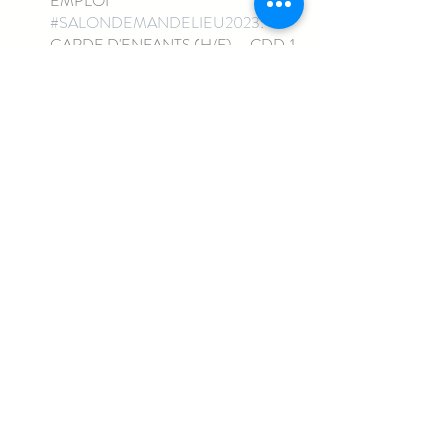
EMPLOI	
#SALONDEMANDELIEU2023
: 
GARDE D'ENFANTS (H/F)	CDD	1 
Mois	20h par semaine	LE CANNET 
(06)
164YFJW	Stand INITIATIVES 
EMPLOI	
#SALONDEMANDELIEU2023
EMPLOYÉ / EMPLOYÉE DE 
RESTAURATION	CDD	1 Mois	
35h par semaine	CANNES (06)
164YGBNDELPHIS 
SECURITEAGENT / AGENTE DE 
SÉCURITÉCDD1 Mois40h par 
semaineCANNES (06)
Pour postuler :
-> rentrez le n° de l'offre qui vous intéresse 
dans le moteur de recherche Pôle emploi en 
cliquant sur le lien ci-dessous  :)