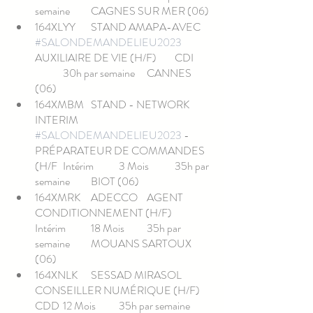
semaine	CAGNES SUR MER (06)
164XLYY	STAND AMAPA-AVEC	
#SALONDEMANDELIEU2023
AUXILIAIRE DE VIE (H/F)	CDI	
	30h par semaine	CANNES 
(06)
164XMBM	STAND - NETWORK 
INTERIM	
#SALONDEMANDELIEU2023
 - 
PRÉPARATEUR DE COMMANDES 
(H/F	Intérim	3 Mois	35h par 
semaine	BIOT (06)
164XMRK	ADECCO	AGENT 
CONDITIONNEMENT (H/F)	
Intérim	18 Mois	35h par 
semaine	MOUANS SARTOUX 
(06)
164XNLK	SESSAD MIRASOL	
CONSEILLER NUMÉRIQUE (H/F)	
CDD	12 Mois	35h par semaine	