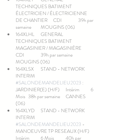
TECHNIQUES BATIMENT	
ÉLECTRICIEN / ÉLECTRICIENNE 
DE CHANTIER	CDI		39h par 
semaine	MOUGINS (06)
164XLHL	GENERAL 
TECHNIQUES BATIMENT	
MAGASINIER / MAGASINIÈRE	
CDI		39h par semaine	
MOUGINS (06)
164XLSX	STAND - NETWORK 
INTERIM	
#SALONDEMANDELIEU2023
 : 
JARDINIER(E) (H/F)	Intérim	6 
Mois	38h par semaine	CANNES 
(06)
164XLYD	STAND - NETWORK 
INTERIM	
#SALONDEMANDELIEU2023
 - 
MANOEUVRE TP RESEAUX (H/F)	
Intérim	6 Mois	40h par 