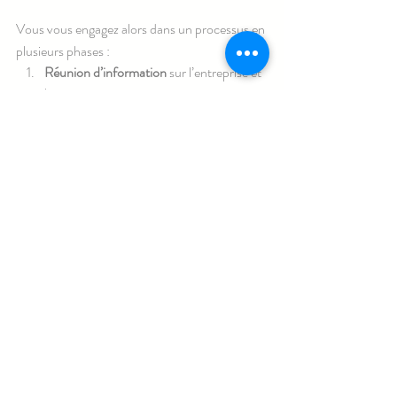
Vous vous engagez alors dans un processus en 
plusieurs phases :
Réunion d’information
 sur l’entreprise et 
le poste
Pour les personnes intéressées, 
une  
séance d’exercices
 sur le métier concerné
Les personnes ayant réussi les exercices 
ont un 
entretien de motivation
 avec 
l’entreprise qui recrute : en moyenne une 
personne ayant réussi la séance sur deux 
est embauchée.
À CONSULTER
La plaquette MRS (pdf)
recrutement
MRS
Emploi