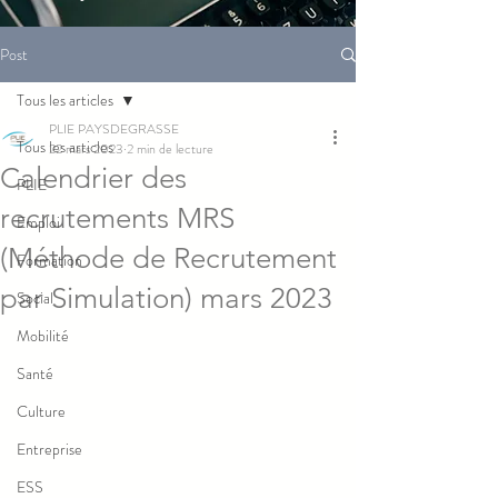
Post
Tous les articles
PLIE PAYSDEGRASSE
Tous les articles
22 mars 2023
2 min de lecture
Calendrier des
PLIE
recrutements MRS
Emploi
(Méthode de Recrutement
Formation
par Simulation) mars 2023
Social
Mobilité
Santé
Culture
Entreprise
ESS