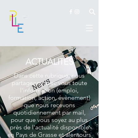
ACTUALITES
Dans cette rubrique, nous
partageons avec vous toute
l'information (emploi,
formation, action, évènement)
que nous recevons
quotidiennement par mail,
pour que vous soyez au plus
près de l'actualité disponible
en Pays de Grasse et alentours