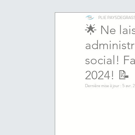
ESS
emploi
PLIE PAYSDEGRAS
🌟 Ne lai
administr
social! F
2024! 📝
Dernière mise à jour :
5 avr. 