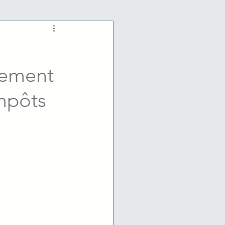
gement
impôts