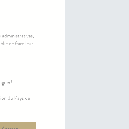
administratives, 
ié de faire leur 
agner!
on du Pays de 
.
Adresse