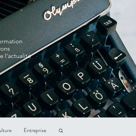
formation
vons
 l'actualité
lture
Entreprise