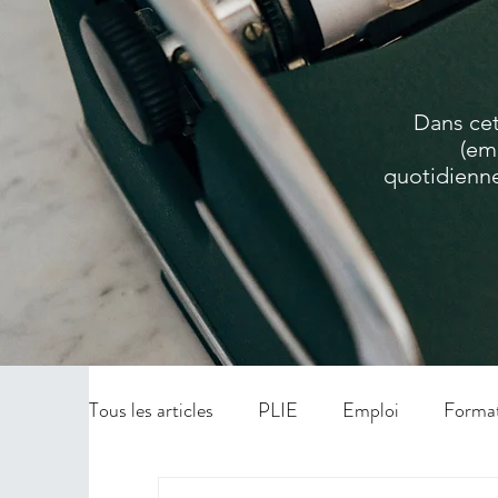
Dans cet
(em
quotidienne
Tous les articles
PLIE
Emploi
Forma