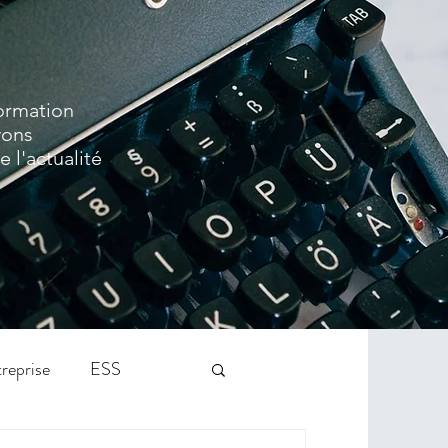
formation
vons
 l'actualité
reprise
ESS