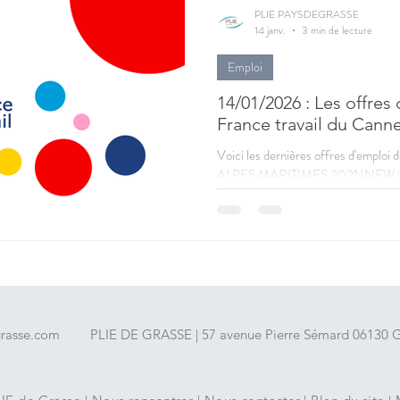
PLIE PAYSDEGRASSE
14 janv.
3 min de lecture
Emploi
14/01/2026 : Les offres
France travail du Cann
Voici les dernières offres d'emploi 
ALPES MARITIMES 202NNFW 
SECTEUR DE LA SANTÉ (H/F) | CDI Intérimaire | 35h par semaine | 06 -
ALPES MARITIMES | Voir l’offr
#FORUMLINTERIMEN1ÉRELIGNE
CDI Intérimaire | 35h par semaine
202NRTQ | #FORUMLINTERIM
SANTÉ (H/F) | CDI Intérimai
grasse.com
PLIE DE GRASSE | 57 avenue Pierre Sémard 06130 Gr