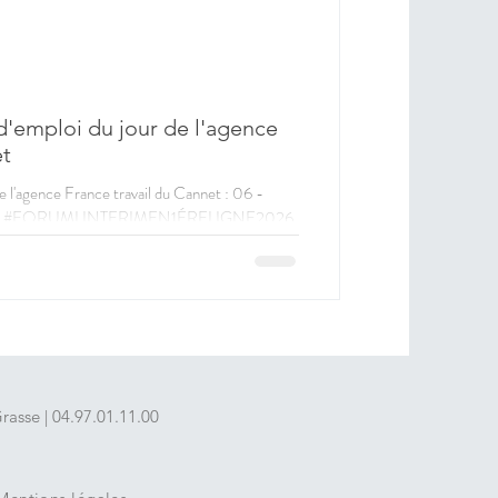
 d'emploi du jour de l'agence
et
de l'agence France travail du Cannet : 06 -
| #FORUMLINTERIMEN1ÉRELIGNE2026
e 202NRGW |
2026 SECTEUR DU SOCIAL (H/F) |
 | 06 - ALPES MARITIMES | Voir l’offre
EN1ÉRELIGNE2026 SECTEUR DE LA
re | 35h par semaine |
asse | 04.97.01.11.00