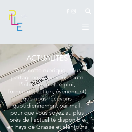
ACTUALITES
Dans cette rubrique, nous
partageons avec vous toute
l'information (emploi,
formation, action, évènement)
que nous recevons
quotidiennement par mail,
pour que vous soyez au plus
près de l'actualité disponible
en Pays de Grasse et alentours