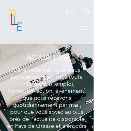
ACTUALITES
Dans cette rubrique, nous
partageons avec vous toute
l'information (emploi,
formation, action, évènement)
que nous recevons
quotidiennement par mail,
pour que vous soyez au plus
près de l'actualité disponible
en Pays de Grasse et alentours