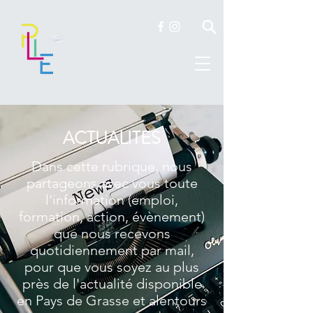
ACTUALITES
Dans cette rubrique, nous
partageons avec vous toute
l'information (emploi,
formation, action, évènement)
que nous recevons
quotidiennement par mail,
pour que vous soyez au plus
près de l'actualité disponible
en Pays de Grasse et alentours