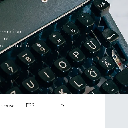
formation
vons
 l'actualité
reprise
ESS