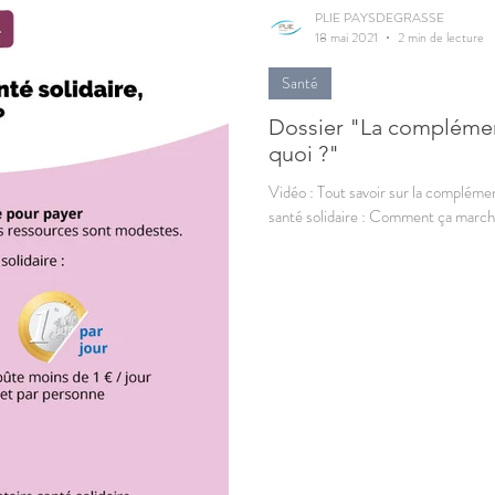
PLIE PAYSDEGRASSE
18 mai 2021
2 min de lecture
Santé
Dossier "La complément
quoi ?"
Vidéo : Tout savoir sur la compléme
santé solidaire : Comment ça marche 