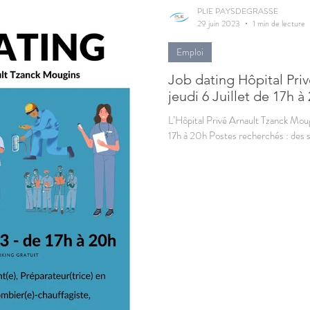
PLIE PAYSDEGRASSE
29 juin 2023
1 min de lecture
Emploi
Job dating Hôpital Pri
jeudi 6 Juillet de 17h à
L’Hôpital Privé Arnault Tzanck Mougin
17h à 20h Postes recherchés : des so