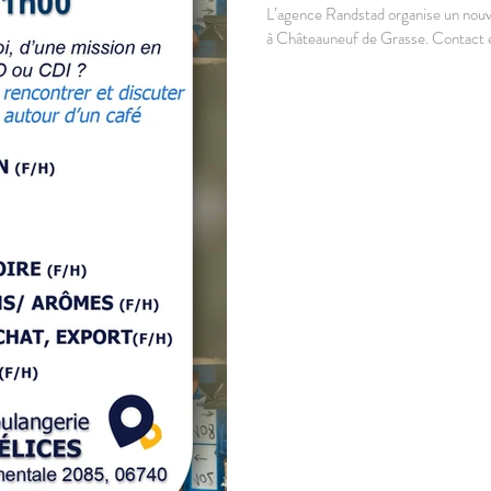
L’agence Randstad organise un nouve
à Châteauneuf de Grasse. Contact e