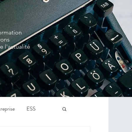
formation
vons
 l'actualité
reprise
ESS