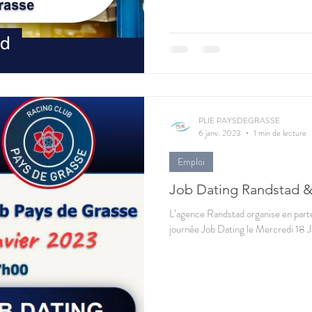
PLIE PAYSDEGRASSE
6 janv. 2023
1 min de lecture
Emploi
Job Dating Randstad &
L’agence Randstad organise en part
journée Job Dating le Mercredi 18 Ja