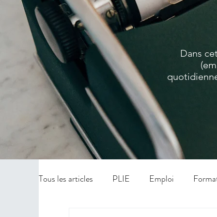
Dans cet
(em
quotidienne
Tous les articles
PLIE
Emploi
Forma