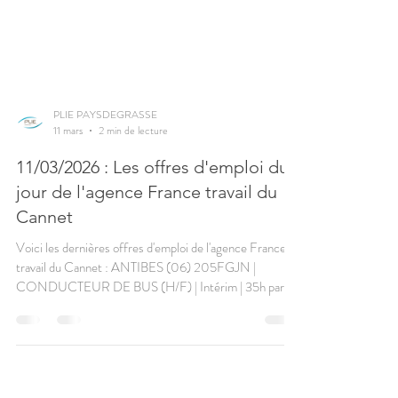
PLIE PAYSDEGRASSE
11 mars
2 min de lecture
11/03/2026 : Les offres d'emploi du
jour de l'agence France travail du
Cannet
Voici les dernières offres d'emploi de l'agence France
travail du Cannet : ANTIBES (06) 205FGJN |
CONDUCTEUR DE BUS (H/F) | Intérim | 35h par
semaine | ANTIBES (06) | Voir l’offre CANNES (06)
205FTWD | ASSISTANT(E) DENTAIRE EN
CONTRAT PRO (H/F) | CDD | 39h par semaine |