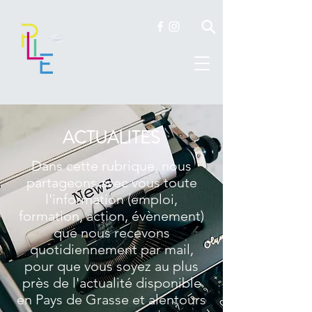
ACTUALITES
Dans cette rubrique, nous
partageons avec vous toute
l'information (emploi,
formation, action, évènement)
que nous recevons
quotidiennement par mail,
pour que vous soyez au plus
près de l'actualité disponible
en Pays de Grasse et alentours