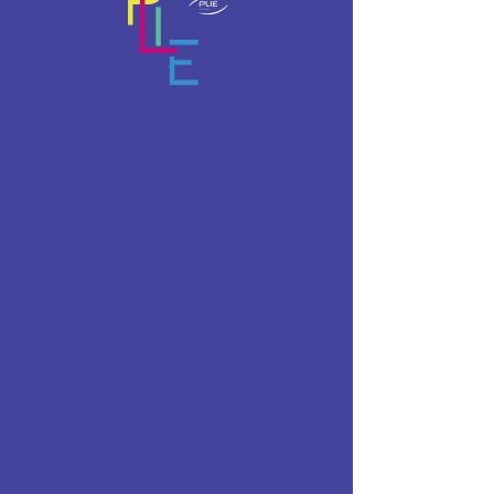
Grasse
lun. 17 mai
  |  
Grasse
Atelier par la psychologue du travail pour
travailler sur l’estime de soi et la confiance
en soi.
Avec des exercices individuels et en groupe
et échangesentre les participants.
Pour inscription: aurelie.goubet@pole-
emploi.fr
Heure et lieu
17 mai 2021, 13:30 – 16:30
Grasse, 123 Chemin de Saint-Marc,
06130 Grasse, France