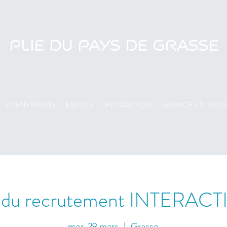
PLIE DU PAYS DE GRASSE
EVENEMENTS
EMPLOI
FORMATION
SERVICE ENTREPR
 du recrutement INTERAC
mer. 29 mars
  |  
Grasse