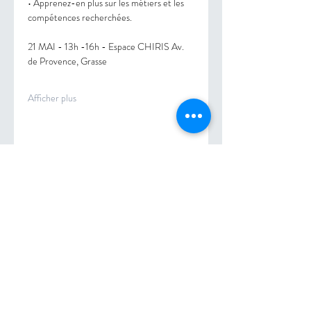
• Apprenez-en plus sur les métiers et les 
compétences recherchées. 
21 MAI - 13h -16h - Espace CHIRIS Av. 
de Provence, Grasse
Afficher plus
Partager cet événement
©2026 par pliepaysdegrasse.com
PLIE DE GRASSE | 57 avenue Pierre Sémard 06130 Grasse |