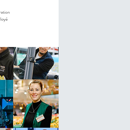
ration
ployé