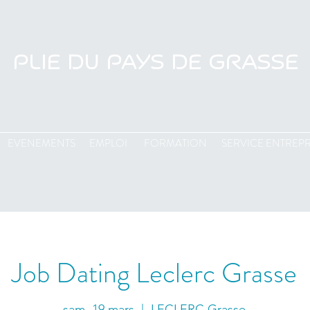
PLIE DU PAYS DE GRASSE
EVENEMENTS
EMPLOI
FORMATION
SERVICE ENTREPR
Job Dating Leclerc Grasse
sam. 19 mars
  |  
LECLERC Grasse