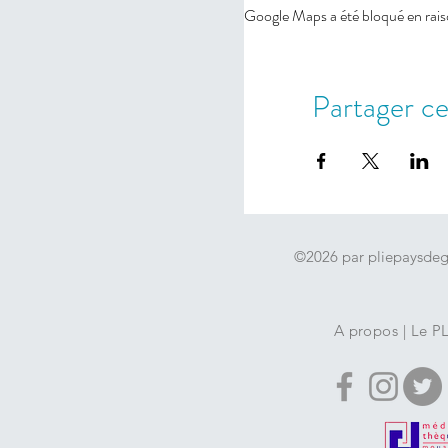
Google Maps a été bloqué en rais
Partager c
©2026 par pliepaysde
A propos
|
Le P