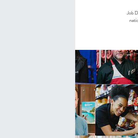
Job D
nati