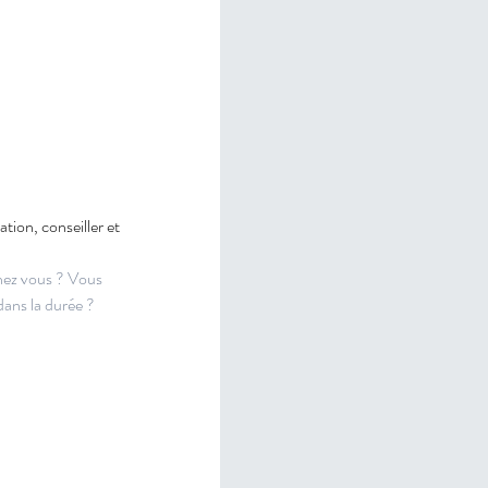
tion, conseiller et 
hez vous ?
 Vous 
ans la durée ?