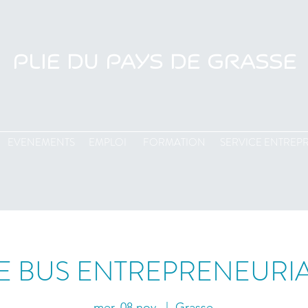
PLIE DU PAYS DE GRASSE
EVENEMENTS
EMPLOI
FORMATION
SERVICE ENTREPR
E BUS ENTREPRENEURI
mer. 08 nov.
  |  
Grasse