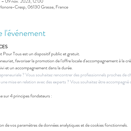
 – 09 nov. 2023, 12:00
 Honore-Cresp, 06130 Grasse, France
e l'événement
CES 
 Pour Tous est un dispositif public et gratuit.
reneuriat, favoriser la promotion de l'offre locale d'accompagnement à la créa
suivi et un accompagnement dans la durée.
repreneuriale ?
 Vous souhaitez rencontrer des professionnels proches de c
 une mise en relation avec des experts ?
 Vous souhaitez être accompagné d
e sur 4 principes fondateurs : 
on de vos paramètres de données analytiques et de cookies fonctionnels.