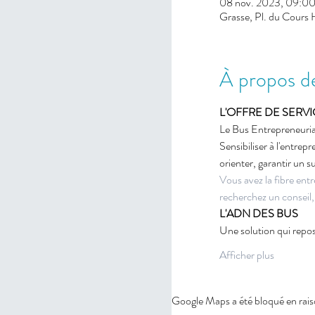
08 nov. 2023, 09:00
Grasse, Pl. du Cours
À propos d
L'OFFRE DE SERVI
Le Bus Entrepreneuriat
Sensibiliser à l'entrep
orienter, garantir un 
Vous avez la fibre ent
recherchez un conseil,
L'ADN DES BUS 
Une solution qui repos
Afficher plus
Google Maps a été bloqué en rais