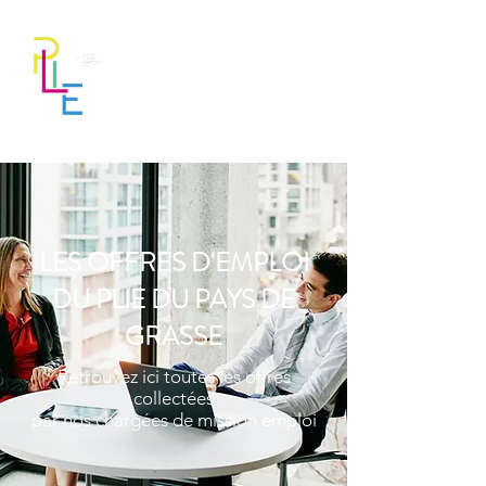
LES OFFRES D'EMPLOI
DU PLIE DU PAYS DE
GRASSE
Retrouvez ici toutes les offres
collectées
par nos chargées de mission emploi