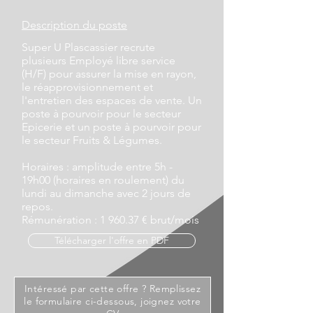
Description du poste
Super U Plascassier recrute
plusieurs Employé libre service
(H/F) pour assurer la mise en rayon,
le réapprovisionnement et
l'entretien des espaces de vente. Un
poste à pourvoir pour le secteur
Epicerie et un poste à pourvoir pour
le secteur Fruits & Légumes.
Horaires : amplitude entre 5h -
19h00 (horaires en roulement) du
lundi au dimanche avec 2 jours de
repos.
Rémunération : 1 960.37 € brut/mois
Télécharger l'offre en PDF
Intéressé par cette offre ? Remplissez
le formulaire ci-dessous, joignez votre