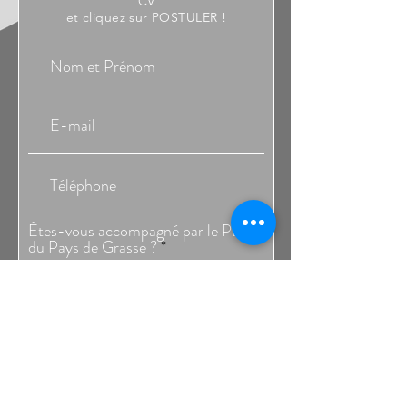
CV
et cliquez sur POSTULER !
Êtes-vous accompagné par le PLIE
du Pays de Grasse ?
*
Oui
Non