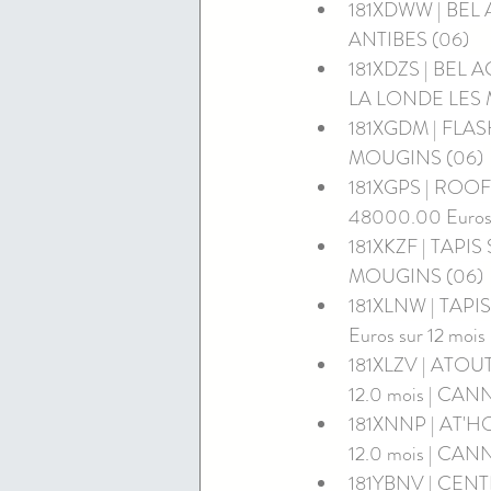
181XDWW | BEL AGE
ANTIBES (06)
181XDZS | BEL AGE
LA LONDE LES 
181XGDM | FLASH 
MOUGINS (06)
181XGPS | ROOF 
48000.00 Euros 
181XKZF | TAPIS 
MOUGINS (06)
181XLNW | TAPIS 
Euros sur 12 moi
181XLZV | ATOUT 
12.0 mois | CAN
181XNNP | AT'HOME
12.0 mois | CAN
181YBNV | CENTRE