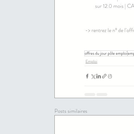
sur 12.0 mois | 
-> rentrez le n° de l'of
offres du jour pôle emploi
emp
Emploi
Posts similaires