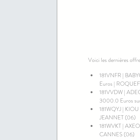
Voici les dernières offr
181VNFR | BABYCH
Euros | ROQUEF
181VVDW | ADECC
3000.0 Euros su
181WQYJ | KIOU SA
JEANNET (06)
181WVKT | AXEO SE
CANNES (06)