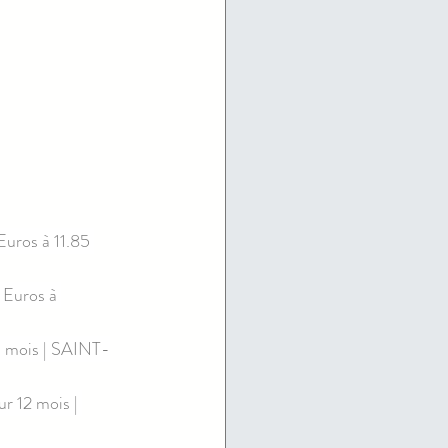
ros à 11.85 
Euros à 
0 mois | SAINT-
 12 mois | 