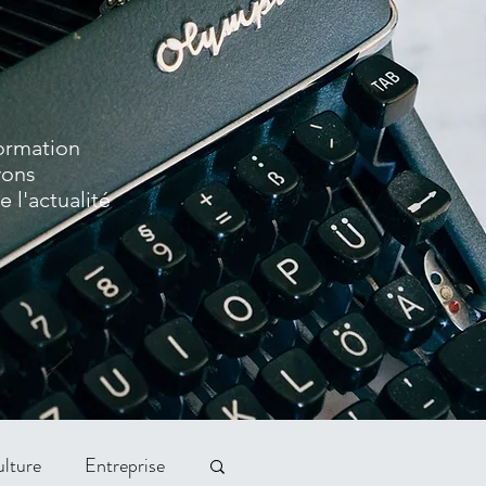
formation
vons
 l'actualité
lture
Entreprise