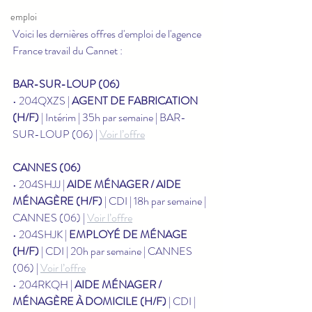
emploi
Voici les dernières offres d'emploi de l'agence 
France travail du Cannet :
BAR-SUR-LOUP (06)
• 204QXZS | 
AGENT DE FABRICATION 
(H/F)
 | Intérim | 35h par semaine | BAR-
SUR-LOUP (06) | 
Voir l’offre
CANNES (06)
• 204SHJJ | 
AIDE MÉNAGER / AIDE 
MÉNAGÈRE (H/F)
 | CDI | 18h par semaine | 
CANNES (06) | 
Voir l’offre
• 204SHJK | 
EMPLOYÉ DE MÉNAGE 
(H/F)
 | CDI | 20h par semaine | CANNES 
(06) | 
Voir l’offre
• 204RKQH | 
AIDE MÉNAGER / 
MÉNAGÈRE À DOMICILE (H/F)
 | CDI | 