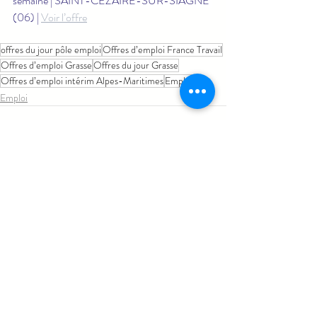
semaine | SAINT-CÉZAIRE-SUR-SIAGNE 
(06) | 
Voir l’offre
offres du jour pôle emploi
Offres d’emploi France Travail
Offres d’emploi Grasse
Offres du jour Grasse
Offres d’emploi intérim Alpes-Maritimes
Emploi
Emploi
Posts similaires
Voir tout