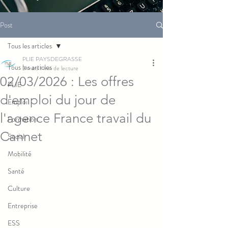
Post
Tous les articles
PLIE PAYSDEGRASSE
Tous les articles
2 mars
1 min de lecture
02/03/2026 : Les offres
PLIE
d'emploi du jour de
Emploi
l'agence France travail du
Formation
Cannet
Social
Mobilité
Santé
Culture
Entreprise
ESS