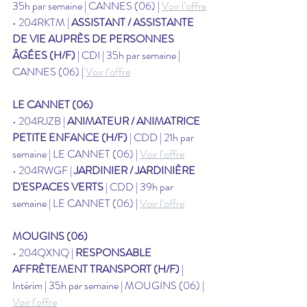
35h par semaine | CANNES (06) | 
Voir l’offre
• 204RKTM | 
ASSISTANT / ASSISTANTE 
DE VIE AUPRÈS DE PERSONNES 
ÂGÉES (H/F)
 | CDI | 35h par semaine | 
CANNES (06) | 
Voir l’offre
LE CANNET (06)
• 204RJZB | 
ANIMATEUR / ANIMATRICE 
PETITE ENFANCE (H/F)
 | CDD | 21h par 
semaine | LE CANNET (06) | 
Voir l’offre
• 204RWGF | 
JARDINIER / JARDINIÈRE 
D'ESPACES VERTS
 | CDD | 39h par 
semaine | LE CANNET (06) | 
Voir l’offre
MOUGINS (06)
• 204QXNQ | 
RESPONSABLE 
AFFRÈTEMENT TRANSPORT (H/F)
 | 
Intérim | 35h par semaine | MOUGINS (06) | 
Voir l’offre