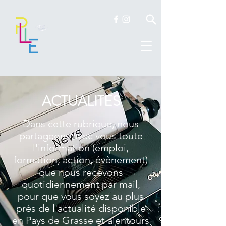
ACTUALITES
Dans cette rubrique, nous
partageons avec vous toute
l'information (emploi,
formation, action, évènement)
que nous recevons
quotidiennement par mail,
pour que vous soyez au plus
près de l'actualité disponible
en Pays de Grasse et alentours