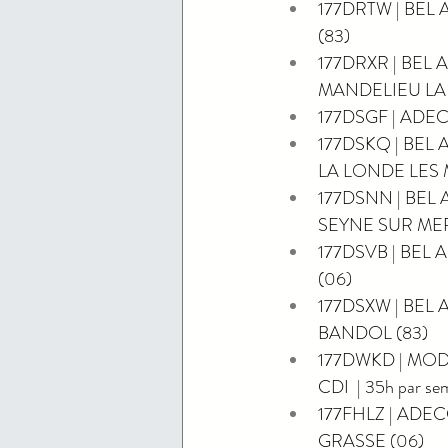
177DRTW | BEL A
(83)
177DRXR | BEL A
MANDELIEU LA
177DSGF | ADECCO
177DSKQ | BEL A
LA LONDE LES 
177DSNN | BEL A
SEYNE SUR MER
177DSVB | BEL A
(06)
177DSXW | BEL A
BANDOL (83)
177DWKD | MOD
CDI  | 35h par s
177FHLZ | ADECC
GRASSE (06)