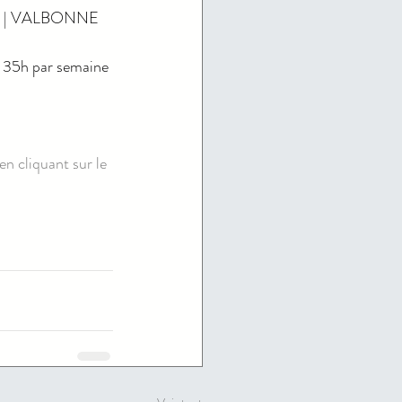
ine | VALBONNE 
5h par semaine 
en cliquant sur le 