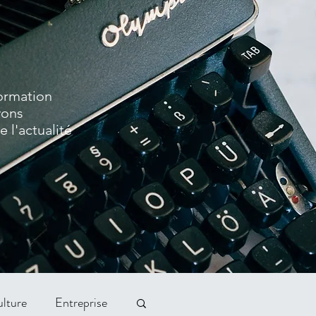
formation
vons
 l'actualité
lture
Entreprise