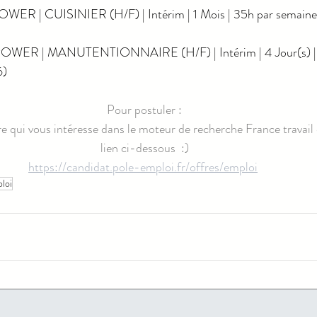
WER | CUISINIER (H/F) | Intérim | 1 Mois | 35h par sema
WER | MANUTENTIONNAIRE (H/F) | Intérim | 4 Jour(s) | 3
6)
Pour postuler :
fre qui vous intéresse dans le moteur de recherche France travail 
lien ci-dessous  :)
https://candidat.pole-emploi.fr/offres/emploi
loi