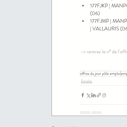
177FJKP | MANPO
(06)
177FJMP | MANPO
| VALLAURIS (0
-> rentrez le n° de l'of
offres du jour pôle emploi
emp
Emploi