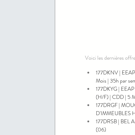
Voici les dernières offr
177DKNV | EEA
Mois | 35h par s
177DKYG | EEA
(H/F) | CDD | 5 
177DRGF | MOU
D'IMMEUBLES H/F
177DRSB | BEL A
(06)