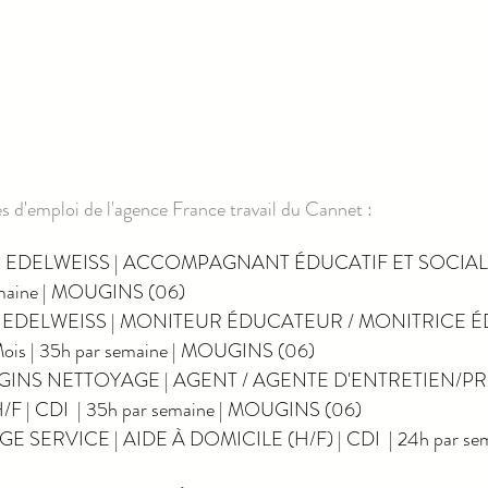
es d'emploi de l'agence France travail du Cannet :
P EDELWEISS | ACCOMPAGNANT ÉDUCATIF ET SOCIAL H/
emaine | MOUGINS (06)
P EDELWEISS | MONITEUR ÉDUCATEUR / MONITRICE 
Mois | 35h par semaine | MOUGINS (06)
GINS NETTOYAGE | AGENT / AGENTE D'ENTRETIEN/P
 | CDI  | 35h par semaine | MOUGINS (06)
GE SERVICE | AIDE À DOMICILE (H/F) | CDI  | 24h par se