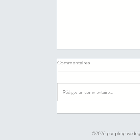
Commentaires
Rédigez un commentaire...
06/08/2026 : Les offres
d'emploi du jour de l'agence
France travail du Cannet
©2026 par pliepaysde