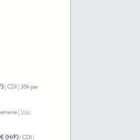
F)
 | CDI | 35h par 
semaine | 
Voir 
E (H/F)
 | CDI | 