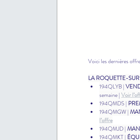
Voici les dernières offr
LA ROQUETTE-SUR-
194QLYB | 
VEND
semaine | 
Voir l’of
194QMDS | 
PRE
194QMGW | 
MAN
l’offre
194QMJD | 
MAN
194QMKT | 
ÉQUI