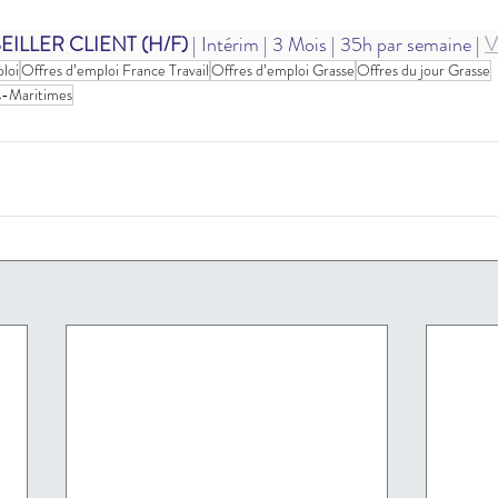
ILLER CLIENT (H/F)
 | Intérim | 3 Mois | 35h par semaine | 
V
loi
Offres d’emploi France Travail
Offres d’emploi Grasse
Offres du jour Grasse
es-Maritimes