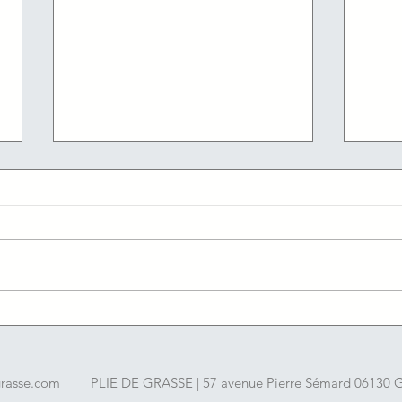
05/08/2026 : Les offres
04/08
d'emploi du jour de l'agence
d'em
France travail du Cannet
Fran
grasse.com
PLIE DE GRASSE | 57 avenue Pierre Sémard 06130 Gr