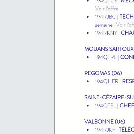
194QTCS | 
MÉCA
Voir l’offre
194RJBC | 
TECH
semaine | 
Voir l’of
194RKNY | 
CHAU
MOUANS SARTOUX 
194QTRL | 
COND
PEGOMAS (06)
194QHFR | 
RES
SAINT-CÉZAIRE-SU
194QTSL | 
CHEF 
VALBONNE (06)
194RJKF | 
TÉLÉC