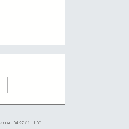
/2026 : Les offres
ploi du jour de l'agence
ce travail du Cannet
asse | 04.97.01.11.00