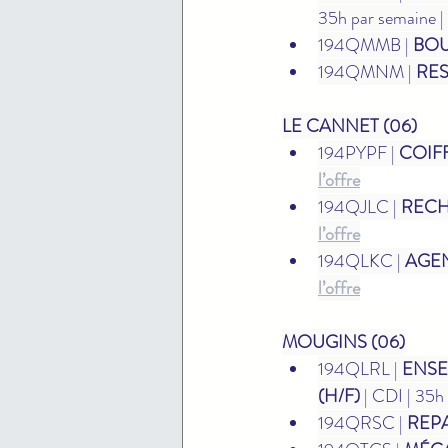
35h par semaine | 
194QMMB | 
BOU
194QMNM | 
RES
LE CANNET (06)
194PYPF | 
COIFF
l’offre
194QJLC | 
RECH
l’offre
194QLKC | 
AGEN
l’offre
MOUGINS (06)
194QLRL | 
ENSE
(H/F)
 | CDI | 35h
194QRSC | 
REPA