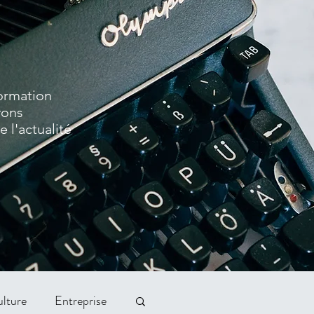
formation
vons
 l'actualité
lture
Entreprise