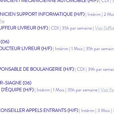
NICIEN / MÉCANICIENNE AUTOMOBILE (H/F)
 | CDI | 
NICIEN SUPPORT INFORMATIQUE (H/F)
 | Intérim | 2 Mo
fre
FFEUR LIVREUR (H/F)
 | CDI | 35h par semaine | 
Voir l’offr
(06)
UCTEUR LIVREUR (H/F)
 | Intérim | 1 Mois | 35h par semaine
PONSABLE DE BOULANGERIE (H/F)
 | CDI | 39h par semain
R-SIAGNE (06)
D'ÉQUIPE (H/F)
 | Intérim | 1 Mois | 35h par semaine | 
Voir l’o
ONSEILLER APPELS ENTRANTS (H/F)
 | Intérim | 3 Mois |