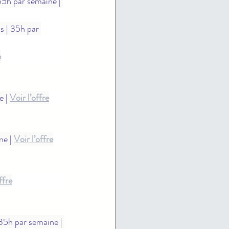
35h par semaine | 
is | 35h par 
e
 | 
Voir l’offre
e | 
Voir l’offre
ffre
 35h par semaine | 