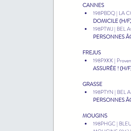
CANNES
198PBDQ | LA 
DOMICILE (H/F
198PTWJ | BEL A
PERSONNES Â
FREJUS
198PXKK | Proven
ASSURÉE ! (H/F
GRASSE
198PTYN | BEL 
PERSONNES Â
MOUGINS
198PHGC | BLEU