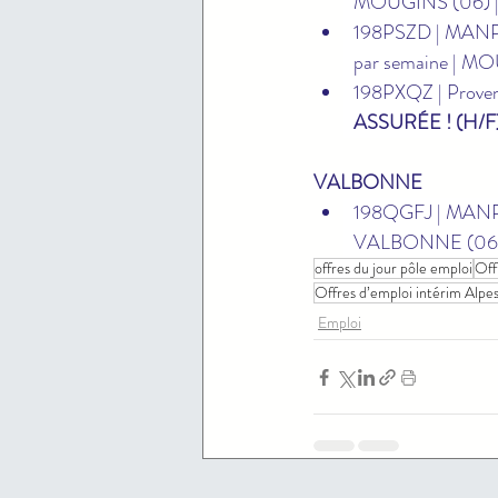
MOUGINS (06) |
198PSZD | MAN
par semaine | MO
198PXQZ | Proven
ASSURÉE ! (H/F
VALBONNE
198QGFJ | MAN
VALBONNE (06) 
offres du jour pôle emploi
Off
Offres d’emploi intérim Alp
Emploi