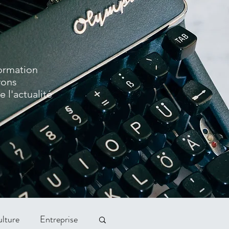
formation
vons
 l'actualité
lture
Entreprise