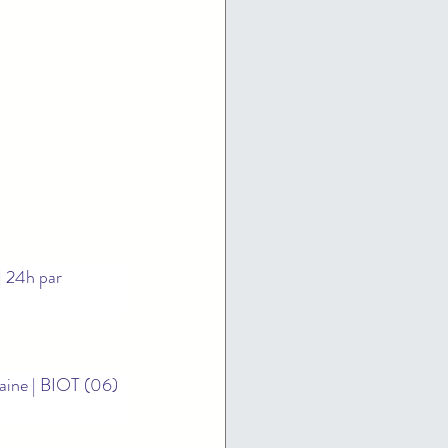
 | 24h par 
aine | BIOT (06) 