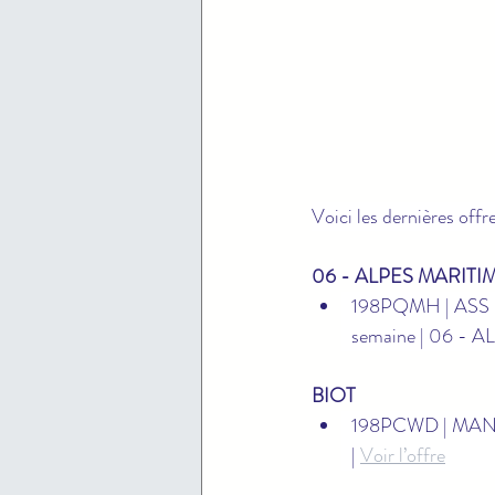
Voici les dernières offr
06 - ALPES MARITI
198PQMH | ASS
semaine | 06 - 
BIOT
198PCWD | MAN
| 
Voir l’offre