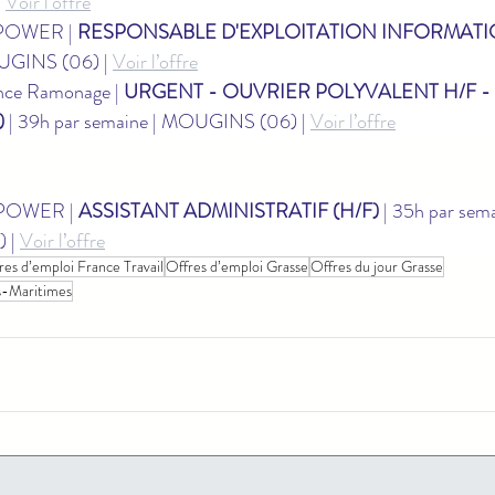
 
Voir l’offre
POWER | 
RESPONSABLE D'EXPLOITATION INFORMATIQ
UGINS (06) | 
Voir l’offre
ce Ramonage | 
URGENT - OUVRIER POLYVALENT H/F -
)
 | 39h par semaine | MOUGINS (06) | 
Voir l’offre
POWER | 
ASSISTANT ADMINISTRATIF (H/F)
 | 35h par sema
| 
Voir l’offre
res d’emploi France Travail
Offres d’emploi Grasse
Offres du jour Grasse
es-Maritimes