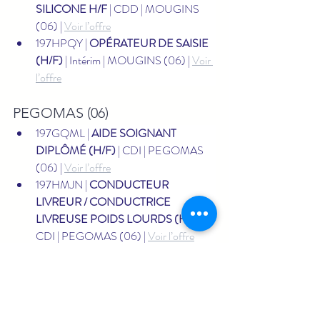
SILICONE H/F
 | CDD | MOUGINS 
(06) | 
Voir l’offre
197HPQY | 
OPÉRATEUR DE SAISIE 
(H/F)
 | Intérim | MOUGINS (06) | 
Voir 
l’offre
PEGOMAS (06)
197GQML | 
AIDE SOIGNANT 
DIPLÔMÉ (H/F)
 | CDI | PEGOMAS 
(06) | 
Voir l’offre
197HMJN | 
CONDUCTEUR 
LIVREUR / CONDUCTRICE 
LIVREUSE POIDS LOURDS (H/F)
 | 
CDI | PEGOMAS (06) | 
Voir l’offre
offres du jour pôle emploi
Offres d’emploi France Travail
Offres d’emploi Grasse
Offres du jour Grasse
Emploi