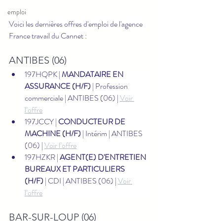
emploi
Voici les dernières offres d'emploi de l'agence 
France travail du Cannet :
ANTIBES (06)
197HQPK | 
MANDATAIRE EN 
ASSURANCE (H/F)
 | Profession 
commerciale | ANTIBES (06) | 
Voir 
l’offre
197JCCY | 
CONDUCTEUR DE 
MACHINE (H/F)
 | Intérim | ANTIBES 
(06) | 
Voir l’offre
197HZKR | 
AGENT(E) D'ENTRETIEN 
BUREAUX ET PARTICULIERS 
(H/F)
 | CDI | ANTIBES (06) | 
Voir 
l’offre
BAR-SUR-LOUP (06)