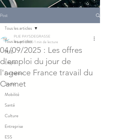
Post
Tous les articles
PLIE PAYSDEGRASSE
Tous les articles
4 sept. 2025
1 min de lecture
04/09/2025 : Les offres
PLIE
d'emploi du jour de
Emploi
l'agence France travail du
Formation
Cannet
Social
Mobilité
Santé
Culture
Entreprise
ESS