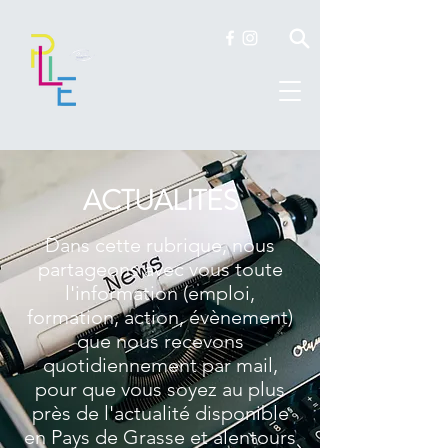
ACTUALITES
Dans cette rubrique, nous
partageons avec vous toute
l'information (emploi,
formation, action, évènement)
que nous recevons
quotidiennement par mail,
pour que vous soyez au plus
près de l'actualité disponible
en Pays de Grasse et alentours