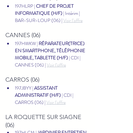
197HLRP | 
CHEF DE PROJET 
INFORMATIQUE (H/F)
 | Intérim | 
BAR-SUR-LOUP (06) | 
Voir l’offre
CANNES (06)
197HWKW | 
RÉPARATEUR(TRICE) 
EN SMARTPHONE, TÉLÉPHONIE 
MOBILE, TABLETTE (H/F)
 | CDI | 
CANNES (06) | 
Voir l’offre
CARROS (06)
197JBYY | 
ASSISTANT 
ADMINISTRATIF (H/F)
 | CDI | 
CARROS (06) | 
Voir l’offre
LA ROQUETTE SUR SIAGNE 
(06)
197HLCM | 
JARDINIER ENTRETIEN 