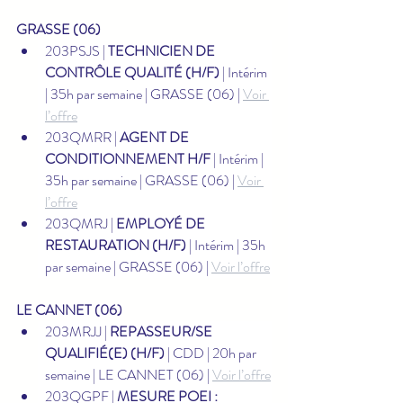
GRASSE (06)
203PSJS | 
TECHNICIEN DE 
CONTRÔLE QUALITÉ (H/F)
 | Intérim 
| 35h par semaine | GRASSE (06) | 
Voir 
l’offre
203QMRR | 
AGENT DE 
CONDITIONNEMENT H/F
 | Intérim | 
35h par semaine | GRASSE (06) | 
Voir 
l’offre
203QMRJ | 
EMPLOYÉ DE 
RESTAURATION (H/F)
 | Intérim | 35h 
par semaine | GRASSE (06) | 
Voir l’offre
LE CANNET (06)
203MRJJ | 
REPASSEUR/SE 
QUALIFIÉ(E) (H/F)
 | CDD | 20h par 
semaine | LE CANNET (06) | 
Voir l’offre
203QGPF | 
MESURE POEI : 