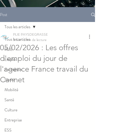
Post
Tous les articles
PLIE PAYSDEGRASSE
Tous les articles
5 févr.
2 min de lecture
05/02/2026 : Les offres
PLIE
d'emploi du jour de
Emploi
l'agence France travail du
Formation
Cannet
Social
Mobilité
Santé
Culture
Entreprise
ESS