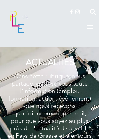
ACTUALITES
Dans cette rubrique, nous
partageons avec vous toute
l'information (emploi,
formation, action, évènement)
que nous recevons
quotidiennement par mail,
pour que vous soyez au plus
près de l'actualité disponible
en Pays de Grasse et alentours