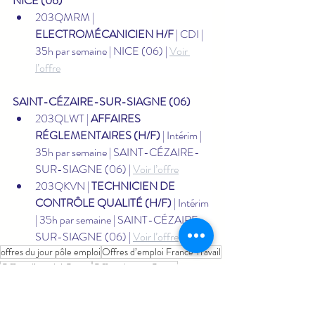
NICE (06)
203QMRM | 
ELECTROMÉCANICIEN H/F
 | CDI | 
35h par semaine | NICE (06) | 
Voir 
l’offre
SAINT-CÉZAIRE-SUR-SIAGNE (06)
203QLWT | 
AFFAIRES 
RÉGLEMENTAIRES (H/F)
 | Intérim | 
35h par semaine | SAINT-CÉZAIRE-
SUR-SIAGNE (06) | 
Voir l’offre
203QKVN | 
TECHNICIEN DE 
CONTRÔLE QUALITÉ (H/F)
 | Intérim 
| 35h par semaine | SAINT-CÉZAIRE-
SUR-SIAGNE (06) | 
Voir l’offre
offres du jour pôle emploi
Offres d’emploi France Travail
Offres d’emploi Grasse
Offres du jour Grasse
Offres d’emploi intérim Alpes-Maritimes
Emploi
Emploi