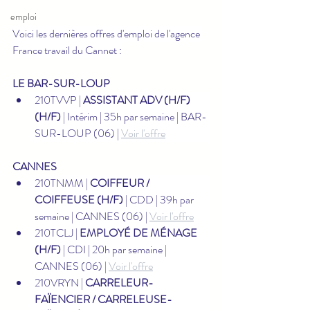
emploi
Voici les dernières offres d'emploi de l'agence 
France travail du Cannet :
LE BAR-SUR-LOUP
210TVVP | 
ASSISTANT ADV (H/F) 
(H/F)
 | Intérim | 35h par semaine | BAR-
SUR-LOUP (06) | 
Voir l'offre
CANNES
210TNMM | 
COIFFEUR / 
COIFFEUSE (H/F)
 | CDD | 39h par 
semaine | CANNES (06) | 
Voir l'offre
210TCLJ | 
EMPLOYÉ DE MÉNAGE 
(H/F)
 | CDI | 20h par semaine | 
CANNES (06) | 
Voir l'offre
210VRYN | 
CARRELEUR-
FAÏENCIER / CARRELEUSE-