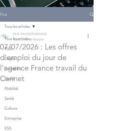
Post
Tous les articles
PLIE PAYSDEGRASSE
Tous les articles
7 juil.
2 min de lecture
07/07/2026 : Les offres
PLIE
d'emploi du jour de
Emploi
l'agence France travail du
Formation
Cannet
Social
Mobilité
Santé
Culture
Entreprise
ESS