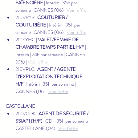
FAÏENCIÈRE
 | Intérim | 35h par 
semaine | CANNES (06) | 
Voir l'offre
210VRYR | 
COUTURIER / 
COUTURIÈRE
 | Intérim | 35h par 
semaine | CANNES (06) | 
Voir l'offre
210SYHC | 
VALET/FEMME DE 
CHAMBRE TEMPS PARTIEL H/F
 | 
Intérim | 24h par semaine | CANNES 
(06) | 
Voir l'offre
210VRLC | 
AGENT / AGENTE 
D'EXPLOITATION TECHNIQUE 
H/F
 | Intérim | 35h par semaine | 
CANNES (06) | 
Voir l'offre
CASTELLANE
210VGDK | 
AGENT DE SÉCURITÉ / 
SSIAP1 (H/F)
 | CDI | 35h par semaine | 
CASTELLANE (04) | 
Voir l'offre