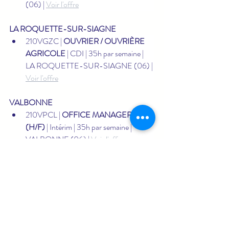
(06) | 
Voir l'offre
LA ROQUETTE-SUR-SIAGNE
210VGZC | 
OUVRIER / OUVRIÈRE 
AGRICOLE
 | CDI | 35h par semaine | 
LA ROQUETTE-SUR-SIAGNE (06) | 
Voir l'offre
VALBONNE
210VPCL | 
OFFICE MANAGER (H/F) 
(H/F)
 | Intérim | 35h par semaine | 
VALBONNE (06) | 
Voir l'offre
210TKWM | 
CONSEILLER 
CLIENTÈLE (H/F) (H/F)
 | Intérim | 
35h par semaine | VALBONNE (06) | 
Voir l'offre
offres du jour pôle emploi
Offres d’emploi France Travail
Offres d’emploi Grasse
Offres du jour Grasse
Offres d’emploi intérim Alpes-Maritimes
Emploi