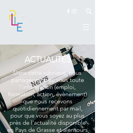
ACTUALITES
Dans cette rubrique, nous
partageons avec vous toute
l'information (emploi,
formation, action, évènement)
que nous recevons
quotidiennement par mail,
pour que vous soyez au plus
près de l'actualité disponible
en Pays de Grasse et alentours