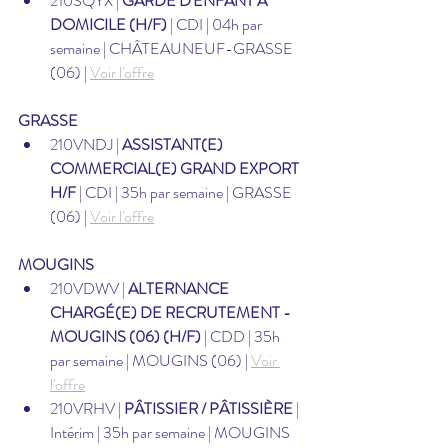
210SQYX | 
GARDE D'ENFANT À 
DOMICILE (H/F)
 | CDI | 04h par 
semaine | CHÂTEAUNEUF-GRASSE 
(06) | 
Voir l'offre
GRASSE
210VNDJ | 
ASSISTANT(E) 
COMMERCIAL(E) GRAND EXPORT 
H/F
 | CDI | 35h par semaine | GRASSE 
(06) | 
Voir l'offre
MOUGINS
210VDWV | 
ALTERNANCE 
CHARGÉ(E) DE RECRUTEMENT - 
MOUGINS (06) (H/F)
 | CDD | 35h 
par semaine | MOUGINS (06) | 
Voir 
l'offre
210VRHV | 
PÂTISSIER / PÂTISSIÈRE
 | 
Intérim | 35h par semaine | MOUGINS 