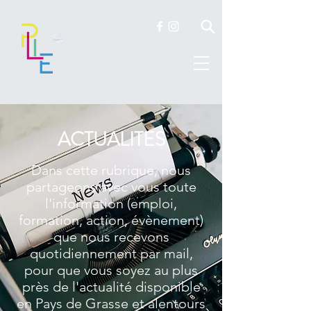
ACTUALITES
Dans cette rubrique, nous
partageons avec vous toute
l'information (emploi,
formation, action, évènement)
que nous recevons
quotidiennement par mail,
pour que vous soyez au plus
près de l'actualité disponible
en Pays de Grasse et alentours