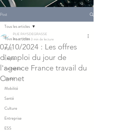
Post
Tous les articles
PLIE PAYSDEGRASSE
Tous les articles
7 oct. 2024
3 min de lecture
07/10/2024 : Les offres
PLIE
d'emploi du jour de
Emploi
l'agence France travail du
Formation
Cannet
Social
Mobilité
Santé
Culture
Entreprise
ESS