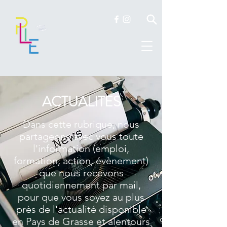
ACTUALITES
Dans cette rubrique, nous
partageons avec vous toute
l'information (emploi,
formation, action, évènement)
que nous recevons
quotidiennement par mail,
pour que vous soyez au plus
près de l'actualité disponible
en Pays de Grasse et alentours