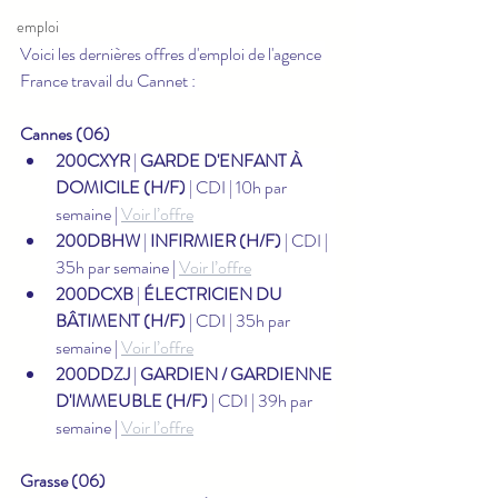
emploi
Voici les dernières offres d'emploi de l'agence 
France travail du Cannet :
Cannes (06)
200CXYR
 | 
GARDE D'ENFANT À 
DOMICILE (H/F)
 | CDI | 10h par 
semaine | 
Voir l’offre
200DBHW
 | 
INFIRMIER (H/F)
 | CDI | 
35h par semaine | 
Voir l’offre
200DCXB
 | 
ÉLECTRICIEN DU 
BÂTIMENT (H/F)
 | CDI | 35h par 
semaine | 
Voir l’offre
200DDZJ
 | 
GARDIEN / GARDIENNE 
D'IMMEUBLE (H/F)
 | CDI | 39h par 
semaine | 
Voir l’offre
Grasse (06)