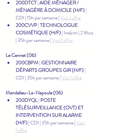
200DTCT
 | 
AIDE MÉNAGER / 
MÉNAGÈRE À DOMICILE (H/F)
 | 
CDI | 15h par semaine | 
Voir l’offre
200CVVP
 | 
TECHNOLOGUE 
COSMÉTIQUE (H/F)
 | Intérim | 2 Mois 
| 35h par semaine | 
Voir l’offre
Le Cannet (06)
200CBPM
 | 
GESTIONNAIRE 
DÉPARTS GROUPES GIR (H/F)
 | 
CDI | 35h par semaine | 
Voir l’offre
Mandelieu-La-Napoule (06)
200DYQL
 | 
POSTE 
TÉLÉSURVEILLANCE (OVT) ET 
INTERVENTION SUR ALARME 
(H/F)
 | CDI | 35h par semaine | 
Voir 
l’offre