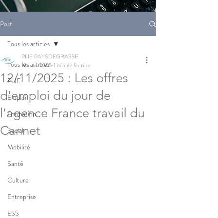
Post
Tous les articles
PLIE PAYSDEGRASSE
Tous les articles
12 nov. 2025
1 min de lecture
12/11/2025 : Les offres
PLIE
d'emploi du jour de
Emploi
l'agence France travail du
Formation
Cannet
Social
Mobilité
Santé
Culture
Entreprise
ESS