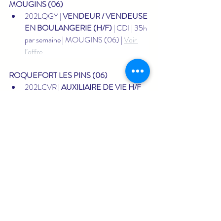
MOUGINS (06)
202LQGY | 
VENDEUR / VENDEUSE 
EN BOULANGERIE (H/F)
 | CDI | 35h 
par semaine | MOUGINS (06) | 
Voir 
l’offre
ROQUEFORT LES PINS (06)
202LCVR | 
AUXILIAIRE DE VIE H/F 
SUR ROQUEFORT-LES-PINS
 | CDI 
| 35h par semaine | ROQUEFORT LES 
PINS (06) | 
Voir l’offre
offres du jour pôle emploi
Offres d’emploi France Travail
Offres d’emploi Grasse
Offres du jour Grasse
Offres d’emploi intérim Alpes-Maritimes
Emploi
Emploi