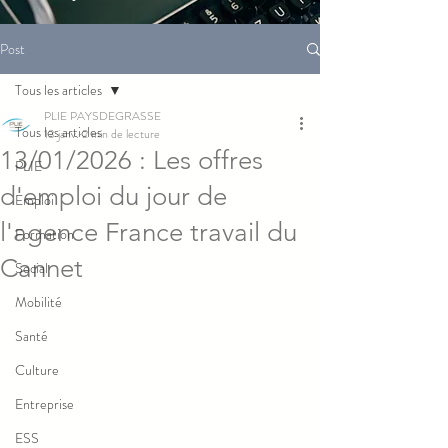
Post
Tous les articles
PLIE PAYSDEGRASSE
Tous les articles
13 janv.
2 min de lecture
13/01/2026 : Les offres
PLIE
d'emploi du jour de
Emploi
l'agence France travail du
Formation
Cannet
Social
Mobilité
Santé
Culture
Entreprise
ESS