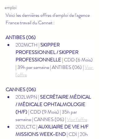
emploi
Voici les dernières offres d'emploi de l'agence 
France travail du Cannet :
ANTIBES (06)
202MCTH | 
SKIPPER 
PROFESSIONNEL / SKIPPER 
PROFESSIONNELLE
 | CDD (6 Mois) 
| 39h par semaine | ANTIBES (06) | 
Voir 
l’offre
CANNES (06)
202LWPN | 
SECRÉTAIRE MÉDICAL 
/ MÉDICALE OPHTALMOLOGIE 
(H/F)
 | CDD (9 Mois) | 35h par 
semaine | CANNES (06) | 
Voir l’offre
202LCTC | 
AUXILIAIRE DE VIE H/F 
MISSIONS WEEK-END
 | CDI | 20h 