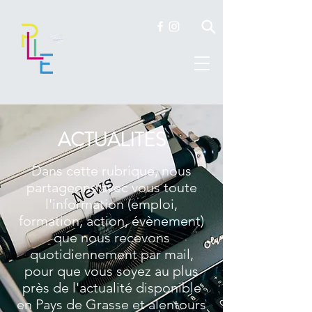
ACTUALITES
Dans cette rubrique, nous
partageons avec vous toute
l'information (emploi,
formation, action, évènement)
que nous recevons
quotidiennement par mail,
pour que vous soyez au plus
près de l'actualité disponible
en Pays de Grasse et alentours