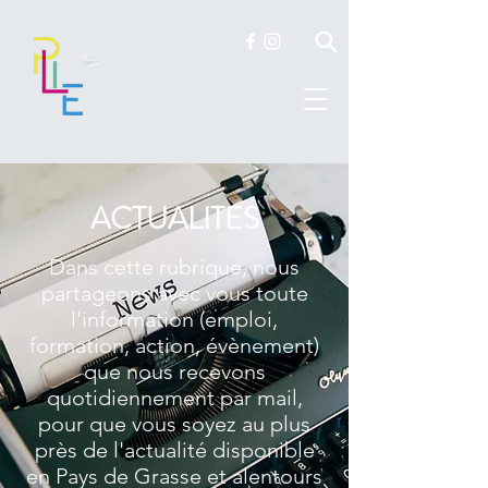
ACTUALITES
Dans cette rubrique, nous
partageons avec vous toute
l'information (emploi,
formation, action, évènement)
que nous recevons
quotidiennement par mail,
pour que vous soyez au plus
près de l'actualité disponible
en Pays de Grasse et alentours