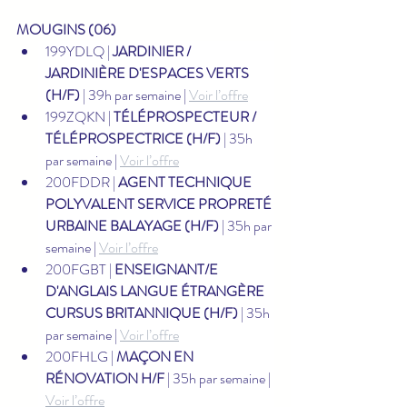
MOUGINS (06)
199YDLQ | 
JARDINIER / 
JARDINIÈRE D'ESPACES VERTS 
(H/F)
 | 39h par semaine | 
Voir l’offre
199ZQKN | 
TÉLÉPROSPECTEUR / 
TÉLÉPROSPECTRICE (H/F)
 | 35h 
par semaine | 
Voir l’offre
200FDDR | 
AGENT TECHNIQUE 
POLYVALENT SERVICE PROPRETÉ 
URBAINE BALAYAGE (H/F)
 | 35h par 
semaine | 
Voir l’offre
200FGBT | 
ENSEIGNANT/E 
D'ANGLAIS LANGUE ÉTRANGÈRE 
CURSUS BRITANNIQUE (H/F)
 | 35h 
par semaine | 
Voir l’offre
200FHLG | 
MAÇON EN 
RÉNOVATION H/F
 | 35h par semaine | 
Voir l’offre