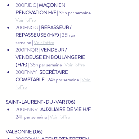
200FJDC | 
MAÇON EN 
RÉNOVATION H/F
 | 35h par semaine | 
Voir l’offre
200FNGG | 
REPASSEUR / 
REPASSEUSE (H/F)
 | 35h par 
semaine | 
Voir l’offre
200FNQR | 
VENDEUR / 
VENDEUSE EN BOULANGERIE 
(H/F)
 | 35h par semaine | 
Voir l’offre
200FNVY | 
SECRÉTAIRE 
COMPTABLE
 | 24h par semaine | 
Voir 
l’offre
SAINT-LAURENT-DU-VAR (06)
200FNNV | 
AUXILIAIRE DE VIE H/F
 | 
24h par semaine | 
Voir l’offre
VALBONNE (06)