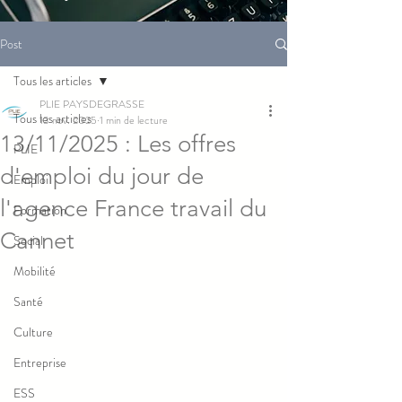
Post
Tous les articles
PLIE PAYSDEGRASSE
Tous les articles
13 nov. 2025
1 min de lecture
13/11/2025 : Les offres
PLIE
d'emploi du jour de
Emploi
l'agence France travail du
Formation
Cannet
Social
Mobilité
Santé
Culture
Entreprise
ESS