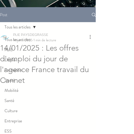
Post
Tous les articles
PLIE PAYSDEGRASSE
Tous les articles
14 janv. 2025
1 min de lecture
14/01/2025 : Les offres
PLIE
d'emploi du jour de
Emploi
l'agence France travail du
Formation
Cannet
Social
Mobilité
Santé
Culture
Entreprise
ESS