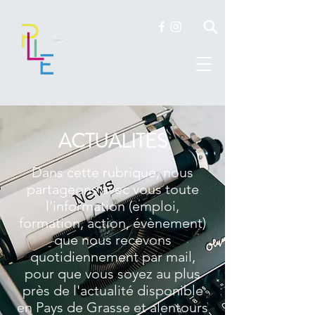
ACTUALITES
Dans cette rubrique, nous
partageons avec vous toute
l'information (emploi,
formation, action, évènement)
que nous recevons
quotidiennement par mail,
pour que vous soyez au plus
près de l'actualité disponible
en Pays de Grasse et alentours