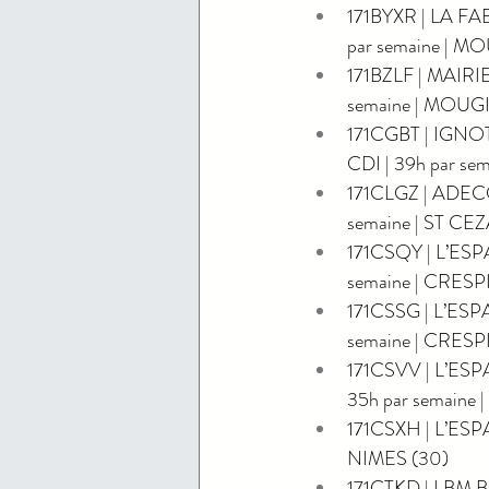
171BYXR | LA F
par semaine | M
171BZLF | MAIRI
semaine | MOUG
171CGBT | IGNO
CDI | 39h par s
171CLGZ | ADECC
semaine | ST C
171CSQY | L’ES
semaine | CRESP
171CSSG | L’ES
semaine | CRESP
171CSVV | L’ES
35h par semaine 
171CSXH | L’ESP
NIMES (30)
171CTKD | LBM