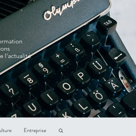
formation
vons
 l'actualité
lture
Entreprise