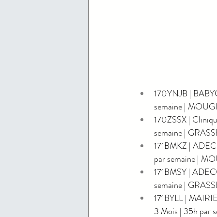
170YNJB | BABY
semaine | MOUG
170ZSSX | Cliniq
semaine | GRASS
171BMKZ | ADECC
par semaine | M
171BMSY | ADECC
semaine | GRASS
171BYLL | MAIRI
3 Mois | 35h par