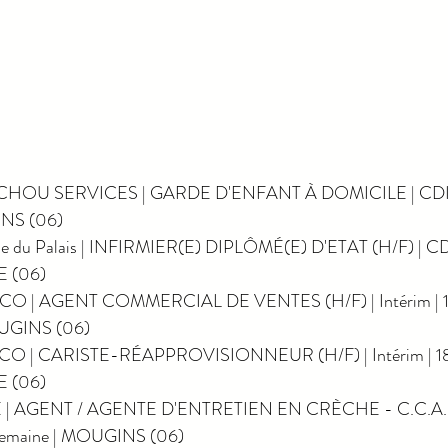
CHOU SERVICES | GARDE D'ENFANT À DOMICILE | CDI |
INS (06)
ue du Palais | INFIRMIER(E) DIPLÔMÉ(E) D'ETAT (H/F) | CDI
E (06)
O | AGENT COMMERCIAL DE VENTES (H/F) | Intérim | 10 
OUGINS (06)
O | CARISTE-RÉAPPROVISIONNEUR (H/F) | Intérim | 18 M
E (06)
E | AGENT / AGENTE D'ENTRETIEN EN CRÈCHE - C.C.A.S.
 semaine | MOUGINS (06)