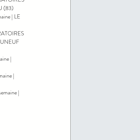
 (83)
ine | LE 
RATOIRES 
EAUNEUF 
ine | 
aine | 
emaine | 