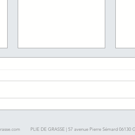
05/08/2026 : Les offres
04/08
d'emploi du jour de l'agence
d'em
France travail du Cannet
Fran
grasse.com
PLIE DE GRASSE | 57 avenue Pierre Sémard 06130 Gr