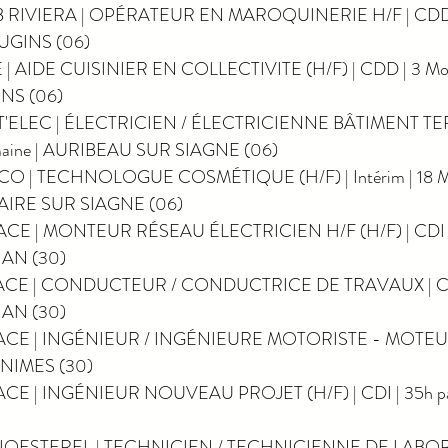
AB RIVIERA | OPÉRATEUR EN MAROQUINERIE H/F | CDD | 
OUGINS (06)
E | AIDE CUISINIER EN COLLECTIVITE (H/F) | CDD | 3 Mois
INS (06)
T'ELEC | ÉLECTRICIEN / ÉLECTRICIENNE BÂTIMENT TERT
emaine | AURIBEAU SUR SIAGNE (06)
O | TECHNOLOGUE COSMÉTIQUE (H/F) | Intérim | 18 Moi
EZAIRE SUR SIAGNE (06)
PACE | MONTEUR RÉSEAU ÉLECTRICIEN H/F (H/F) | CDI | 
IAN (30)
PACE | CONDUCTEUR / CONDUCTRICE DE TRAVAUX | CDI 
IAN (30)
PACE | INGÉNIEUR / INGÉNIEURE MOTORISTE - MOTEUR (
| NIMES (30)
ACE | INGÉNIEUR NOUVEAU PROJET (H/F) | CDI | 35h par
 BIOESTEREL | TECHNICIEN / TECHNICIENNE DE LABO