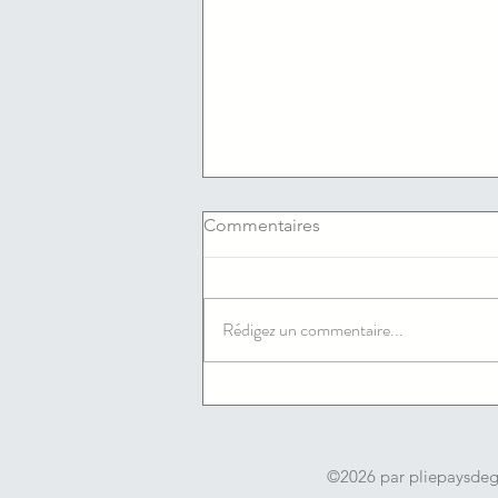
Commentaires
Rédigez un commentaire...
06/08/2026 : Les offres
d'emploi du jour de l'agence
France travail du Cannet
©2026 par pliepaysde