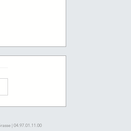
/2026 : Les offres
ploi du jour de l'agence
ce travail du Cannet
asse | 04.97.01.11.00