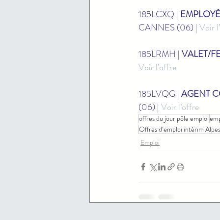
185LCXQ | 
EMPLOYÉ 
CANNES (06) | 
Voir l
185LRMH | 
VALET/F
Voir l’offre
185LVQG | 
AGENT C
(06) | 
Voir l’offre
offres du jour pôle emploi
emp
Offres d’emploi intérim Alp
Emploi