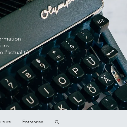
formation
vons
 l'actualité
lture
Entreprise