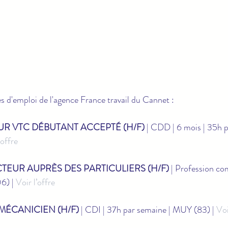
es d'emploi de l'agence France travail du Cannet :
R VTC DÉBUTANT ACCEPTÉ (H/F)
 | CDD | 6 mois | 35h p
’offre
TEUR AUPRÈS DES PARTICULIERS (H/F)
 | Profession co
) | 
Voir l’offre
ÉCANICIEN (H/F)
 | CDI | 37h par semaine | MUY (83) | 
Voi