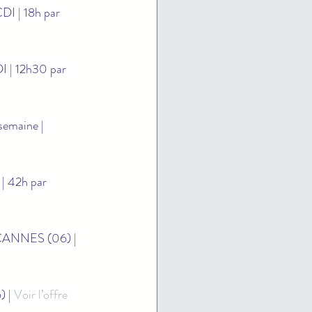
CDI | 18h par 
DI | 12h30 par 
semaine | 
 | 42h par 
 CANNES (06) | 
 | 
Voir l’offre