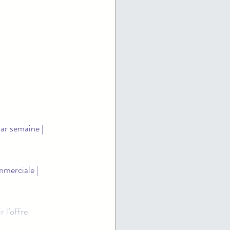
ar semaine | 
mmerciale | 
r l’offre