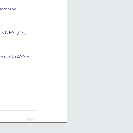
semaine | 
 CANNES (06) | 
maine | GRASSE 