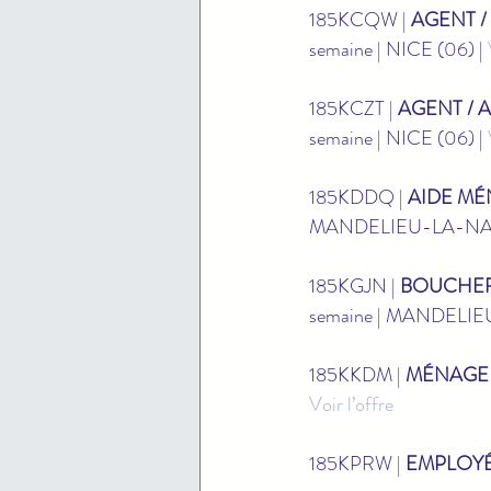
185KCQW | 
AGENT /
semaine | NICE (06) | 
185KCZT | 
AGENT / 
semaine | NICE (06) | 
185KDDQ | 
AIDE MÉ
MANDELIEU-LA-NAP
185KGJN | 
BOUCHER
semaine | MANDELIE
185KKDM | 
MÉNAGE 
Voir l’offre
185KPRW | 
EMPLOYÉ