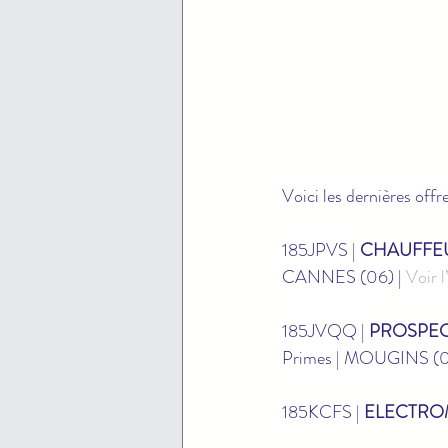
Voici les dernières offr
185JPVS | 
CHAUFFEU
CANNES (06) | 
Voir l
185JVQQ | 
PROSPEC
Primes | MOUGINS (06
185KCFS | 
ELECTROM